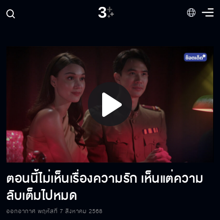
ลูกธนูอัคคี ยิงที่ไหนวอดวายที่นั่น
ฉันเชื่อใจเธอที่สุดเลยนะ
เธอคือ 1 ในสามเสือสาวใช่มั้ย
Play
ฉันทำทุกอย่างเพื่อความปลอดภัยของพี่กับลูก
Video
ตอนนี้ไม่เห็นเรื่องความรัก เห็นแต่ความ
เราต้องจับให้ได้คาหนังคาเขา
ลับเต็มไปหมด
ออกอากาศ พฤหัสที่ 7 สิงหาคม 2568