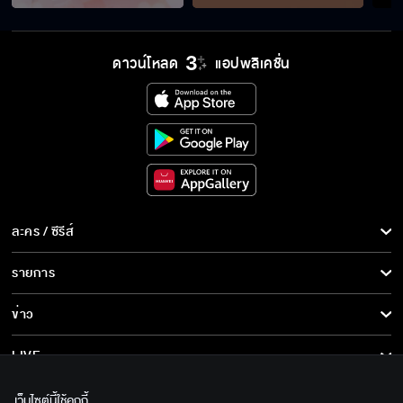
แสนรัก EP.15
ดาวน์โหลด
แอปพลิเคชั่น
แสนรัก EP.16
แสนรัก EP.17
ละคร / ซีรีส์
แสนรัก EP.18
ละคร/ซีรีส์
รายการ
ซีรีส์นานาชาติ
รายการทั้งหมด
ข่าว
แสนรัก EP.19
การ์ตูน & เกม
ข่าวทั้งหมด
LIVE
รายการข่าว
ทีวีออนไลน์
เกี่ยวกับเรา
เว็บไซต์นี้ใช้คุกกี้
แสนรัก EP.20