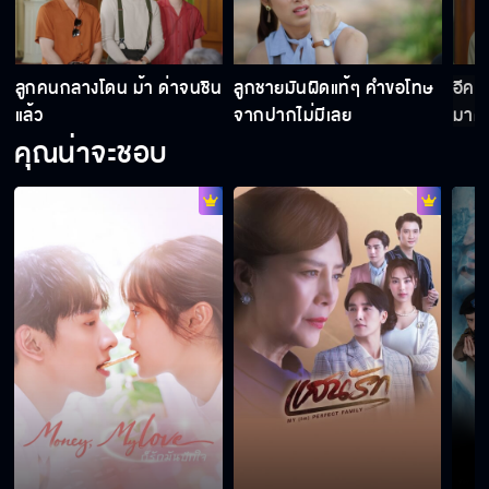
แสนรัก EP.10
า
ลูกคนกลางโดน ม้า ด่าจนชิน
ลูกชายมันผิดแท้ๆ คำขอโทษ
อีคนใ
แสนรัก EP.11
แล้ว
จากปากไม่มีเลย
มาด่
คุณน่าจะชอบ
แสนรัก EP.12
แสนรัก EP.13
แสนรัก EP.14