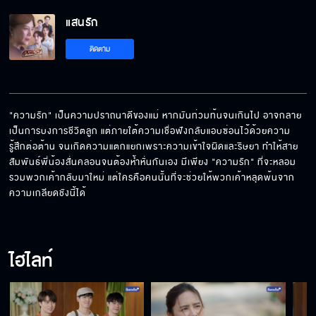
แสนรัก EP.5
แสนรัก
ติดตาม
แสนรัก EP.6
"ความรัก" เป็นความปราถนาดีของแม่ หากมันท่วมท้นจนเกินไป อาจกลาย
เป็นการบงการชีวิตลูก แต่ภายใต้ความเชื่อฟังกลับแอบซ่อนไว้ด้วยความ
แสนรัก EP.7
รู้สึกต่อต้าน จนเกิดความแตกแยกเพราะความเข้าใจผิดและริษยา ทำให้สาย
สัมพันธ์พี่น้องสั่นคลอนจนต้องห้ำหั่นกันเอง มีเพียง "ความรัก" ที่จะหลอม
รวมพวกเค้ากลับมาใหม่ แต่ใครคือคนนั้นที่จะช่วยให้พวกเค้าหลุดพ้นจาก
ความเกลียดชังนี้ได้
แสนรัก EP.8
ไฮไลท์
แสนรัก EP.9