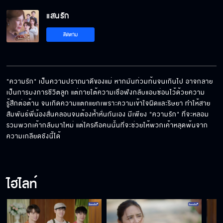
แสนรัก EP.5
แสนรัก
ติดตาม
แสนรัก EP.6
"ความรัก" เป็นความปราถนาดีของแม่ หากมันท่วมท้นจนเกินไป อาจกลาย
เป็นการบงการชีวิตลูก แต่ภายใต้ความเชื่อฟังกลับแอบซ่อนไว้ด้วยความ
แสนรัก EP.7
รู้สึกต่อต้าน จนเกิดความแตกแยกเพราะความเข้าใจผิดและริษยา ทำให้สาย
สัมพันธ์พี่น้องสั่นคลอนจนต้องห้ำหั่นกันเอง มีเพียง "ความรัก" ที่จะหลอม
รวมพวกเค้ากลับมาใหม่ แต่ใครคือคนนั้นที่จะช่วยให้พวกเค้าหลุดพ้นจาก
ความเกลียดชังนี้ได้
แสนรัก EP.8
ไฮไลท์
แสนรัก EP.9