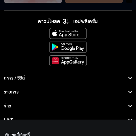
แสนรัก EP.15
ดาวน์โหลด
แอปพลิเคชั่น
แสนรัก EP.16
แสนรัก EP.17
ละคร / ซีรีส์
แสนรัก EP.18
ละคร/ซีรีส์
รายการ
ซีรีส์นานาชาติ
รายการทั้งหมด
ข่าว
แสนรัก EP.19
การ์ตูน & เกม
ข่าวทั้งหมด
LIVE
รายการข่าว
ทีวีออนไลน์
เกี่ยวกับเรา
เว็บไซต์นี้ใช้คุกกี้
แสนรัก EP.20