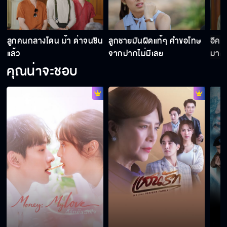
แสนรัก EP.10
า
ลูกคนกลางโดน ม้า ด่าจนชิน
ลูกชายมันผิดแท้ๆ คำขอโทษ
อีคนใ
แสนรัก EP.11
แล้ว
จากปากไม่มีเลย
มาด่
คุณน่าจะชอบ
แสนรัก EP.12
แสนรัก EP.13
แสนรัก EP.14