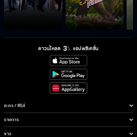
มองตรงไหนก็หล่อ
ฉันมีผัวแน่
ดาวน์โหลด
แอปพลิเคชั่น
ละคร / ซีรีส์
ละคร/ซีรีส์
รายการ
ซีรีส์นานาชาติ
รายการทั้งหมด
ข่าว