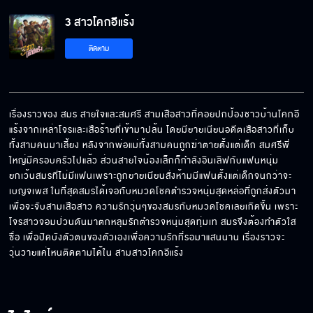
3 สาวโคกอีแร้ง
พี่รู้สึกร้อนๆ
ติดตาม
ตัวจริงของสามเสือสาวคือ
เรื่องราวของ สมร สายใจและสมศรี สามเสือสาวที่คอยปกป้องชาวบ้านโคกอี
แร้งจากเหล่าโจรและเสือร้ายที่เข้ามาปล้น โดยมียายเนียนอดีตเสือสาวที่เก็บ
ทั้งสามคนมาเลี้ยง หลังจากพ่อแม่ทั้งสามคนถูกฆ่าตายตั้งแต่เด็ก สมศรีพี่
เธอมีความลับอะไรกันแน่
ใหญ่มีครอบครัวไปแล้ว ส่วนสายใจน้องเล็กก็กำลังอินเลิฟกับแฟนหนุ่ม 
ยกเว้นสมรที่ไม่มีแฟนเพราะถูกยายเนียนสั่งห้ามมีแฟนตั้งแต่เด็กจนกว่าจะ
เบญจเพส ในที่สุดสมรได้เจอกับหมวดโชคตำรวจหนุ่มสุดหล่อที่ถูกส่งตัวมา
เพื่อจะจับสามเสือสาว ความรักวุ่นๆของสมรกับหมวดโชคเลยเกิดขึ้น เพราะ
โจรสาวจอมป่วนดันมาตกหลุมรักตำรวจหนุ่มสุดทุ่มเท สมรจึงต้องทำตัวใส
นอนด้วยได้ไหม
ซื่อ เพื่อปิดบังตัวตนของตัวเองเพื่อความรักที่รอมาแสนนาน เรื่องราวจะ
วุ่นวายแค่ไหนติดตามได้ใน สามสาวโคกอีแร้ง
แต่งสวยขนาดนี้ จะไปไหนเหรอ