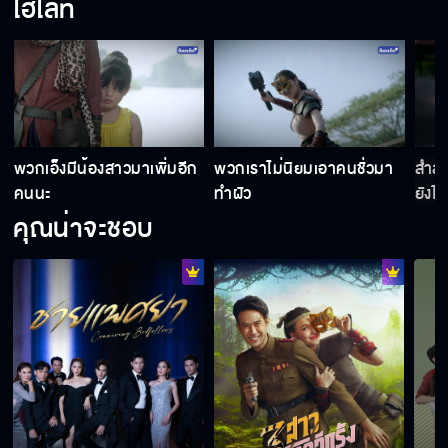
ไฮไลท์
เสือตองถูกฆ่าเหรอ
ฉันก็ห่วงหมู่บ้านเหมือนกัน
พวกเอ็งมีน้องสาวมาเพิ่มอีก
พวกเราไม่นิยมเอาคนชั่วมา
สำส่
คนนะ
ทำผัว
ยังไง
คุณน่าจะชอบ
ความลับสุดยอด บอกก็บ้าแล้ว
ยินดีต้อนรับสู่โคกอีแร้ง
คนจะรักมันห้ามไม่ได้