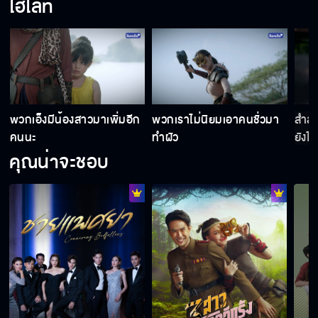
ไฮไลท์
พวกเอ็งมีน้องสาวมาเพิ่มอีก
พวกเราไม่นิยมเอาคนชั่วมา
สำส่
คนนะ
ทำผัว
ยังไง
คุณน่าจะชอบ