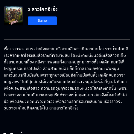
3 สาวโคกอีแร้ง
ติดตาม
เรื่องราวของ สมร สายใจและสมศรี สามเสือสาวที่คอยปกป้องชาวบ้านโคกอี
แร้งจากเหล่าโจรและเสือร้ายที่เข้ามาปล้น โดยมียายเนียนอดีตเสือสาวที่เก็บ
ทั้งสามคนมาเลี้ยง หลังจากพ่อแม่ทั้งสามคนถูกฆ่าตายตั้งแต่เด็ก สมศรีพี่
ใหญ่มีครอบครัวไปแล้ว ส่วนสายใจน้องเล็กก็กำลังอินเลิฟกับแฟนหนุ่ม 
ยกเว้นสมรที่ไม่มีแฟนเพราะถูกยายเนียนสั่งห้ามมีแฟนตั้งแต่เด็กจนกว่าจะ
เบญจเพส ในที่สุดสมรได้เจอกับหมวดโชคตำรวจหนุ่มสุดหล่อที่ถูกส่งตัวมา
เพื่อจะจับสามเสือสาว ความรักวุ่นๆของสมรกับหมวดโชคเลยเกิดขึ้น เพราะ
โจรสาวจอมป่วนดันมาตกหลุมรักตำรวจหนุ่มสุดทุ่มเท สมรจึงต้องทำตัวใส
ซื่อ เพื่อปิดบังตัวตนของตัวเองเพื่อความรักที่รอมาแสนนาน เรื่องราวจะ
วุ่นวายแค่ไหนติดตามได้ใน สามสาวโคกอีแร้ง