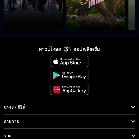
ดาวน์โหลด
แอปพลิเคชั่น
ละคร / ซีรีส์
ละคร/ซีรีส์
รายการ
ซีรีส์นานาชาติ
รายการทั้งหมด
ข่าว