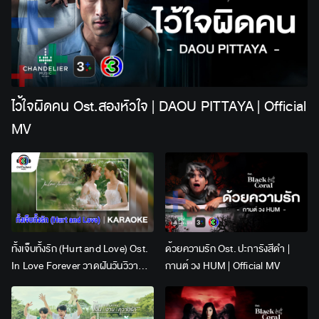
ไว้ใจผิดคน Ost.สองหัวใจ | DAOU PITTAYA | Official
MV
ทั้งเจ็บทั้งรัก (Hurt and Love) Ost.
ด้วยความรัก Ost. ปะการังสีดำ |
In Love Forever วาดฝันวันวิวาห์ |
กานต์ วง HUM | Official MV
Lingling Kwong x Orm
Kornnaphat | Official Karaoke