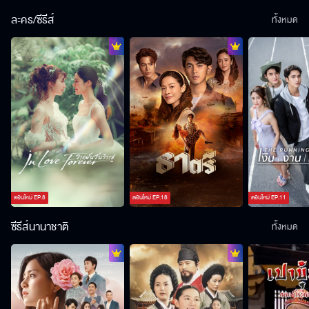
ละคร/ซีรีส์
ทั้งหมด
ตอนใหม่
EP.
8
ตอนใหม่
EP.
18
ตอนใหม่
EP.
11
ซีรีส์นานาชาติ
ทั้งหมด