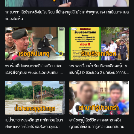
"เศรษฐา" เสียใจเหตุยิงในโรงเรียน ชี้ปัญหาบูลลีไม่ใช่แค่คำพูดรุนแรง แต่เป็นบาดแผล
ที่มองไม่เห็น
ตร.เร่งคลี่ปมเหตุกราดยิงโรงเรียน สอบ
รพ.พระนั่งเกล้า รับบริจาคเลือดกรุ๊ป A
แรงจูงใจทุกมิติ พบมีประวัติเล่นเกม-
และกรุ๊ป O ช่วยชีวิต 2 นักเรียนอาการ
เคยบ่นเครียดเรื่องเรียน
สาหัส จากเหตุกราดยิง
แม่น้ำปายทะลุจุดวิกฤต ทะลักท่วมไร่นา
อาลัยครูผู้เสียชีวิตจากเหตุกราดยิง
เสียหายหลายร้อยไร่ ซัดสะพานซูตองเป้
ญาติร่ำไห้เล่านาทีรู้ข่าว เผยบทสนทนา
ขาดซ้ำ
สุดท้าย “ไปก่อนนะ”