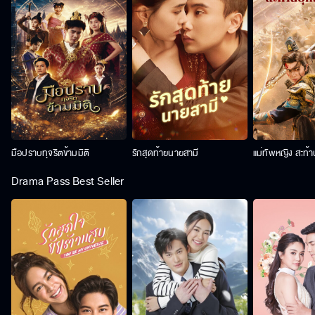
มือปราบทุจริตข้ามมิติ
รักสุดท้ายนายสามี
แม่ทัพหญิง สะท้
Drama Pass Best Seller