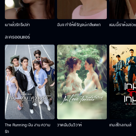
เมาแล้วรักรึเปล่า
ฉันจะทำให้พี่รัญจน์เกลียดแก
แผนนี้เราต้องช่ว
ละครออนแอร์
The Running เงิน งาน ความ
วาดฝันวันวิวาห์
เกมส์โกงเกมส์
รัก