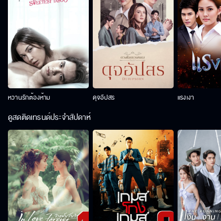
หวานรักต้องห้าม
ดุจอัปสร
แรงเงา
ดูสดติดเทรนด์ประจำสัปดาห์