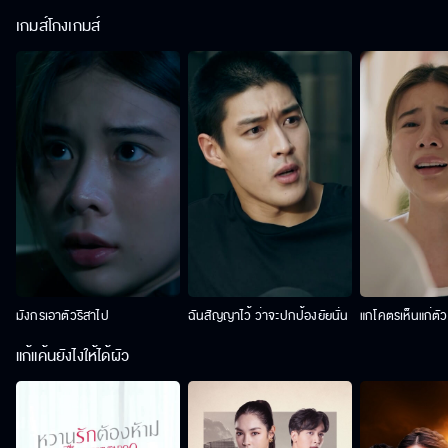
เกมส์โกงเกมส์
มังกรเอาตัวริสาไป
ฉันสัญญาไว้ ว่าจะปกป้องยัยนั่น
แกโคตรเห็นแก่ตั
แก้แค้นยังไงให้ได้ผัว