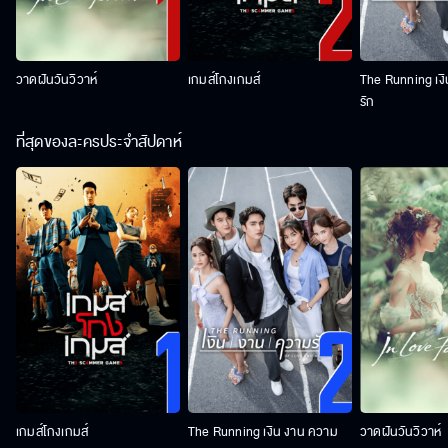
วาดฝันวันวิวาห์
เกมส์โกงเกมส์
The Running เง
รัก
ที่สุดของละครประจำสัปดาห์
เกมส์โกงเกมส์
The Running เงิน งาน ความ
วาดฝันวันวิวาห์