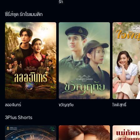
รัก
ซีรีส์ชุด รักโรแมนติก
ลออจันทร์
ขวัญฤทัย
ใจพิสุทธิ์
3Plus Shorts