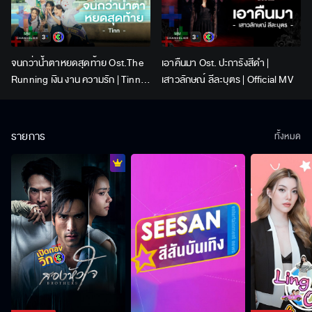
จนกว่าน้ำตาหยดสุดท้าย Ost.The
เอาคืนมา Ost. ปะการังสีดำ |
Running เงิน งาน ความรัก | Tinn |
เสาวลักษณ์ ลีละบุตร | Official MV
Official MV
รายการ
ทั้งหมด