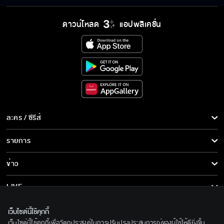
ข้าว่าแกเมาแล้วนะ
ดาวน์โหลด
แอปพลิเคชั่น
ข้าไม่เคยนอนกับคนอื่น โดยเฉพาะผู้ชายสองต่อ
สอง
ไอ้ปอบมากินข้าดีกว่า เคี้ยวมัน อร่อยมาก
ละคร / ซีรีส์
ละคร/ซีรีส์
รายการ
ซีรีส์นานาชาติ
แซ่บจะพิสูจน์ว่าแซ่บไม่ได้เป็นปอบ
รายการทั้งหมด
ข่าว
การ์ตูน & เกม
ข่าวทั้งหมด
LIVE
คนไม่ยอมใส่หน้ากาก ไม่มีจิตสำนึก เสื่อม!
รายการข่าว
ทีวีออนไลน์
เกี่ยวกับเรา
เว็บไซต์นี้ใช้คุกกี้
ข่าวประชาสัมพันธ์
เว็บไซต์นี้ใช้คุกกี้เพื่อวัตถุประสงค์ในการปรับปรุงประสบการณ์ของผู้ใช้ให้ดียิ่งขึ้น