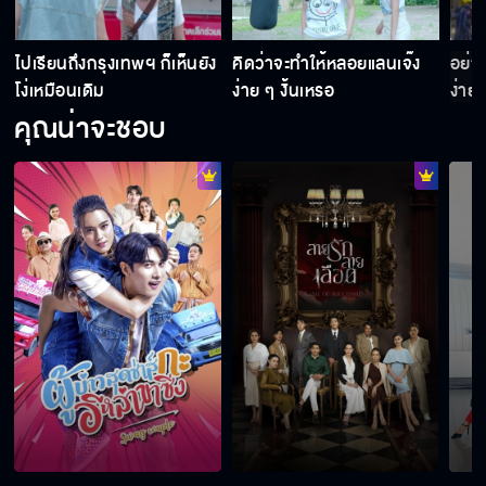
คุยกับวัยรุ่นมันต้องใช้จิตวิทยา
ป
ไปเรียนถึงกรุงเทพฯ ก็เห็นยัง
คิดว่าจะทำให้หลอยแลนเจ๊ง
อย่า
โง่เหมือนเดิม
ง่าย ๆ งั้นเหรอ
ง่าย 
คุณน่าจะชอบ
ถ้ารักกันจริง ๆ แล้วมันจะทำไมเหรอ
หมู่แจ๊สไม่ต้องไปส่งแล้วดีกว่า
แม่บอกแล้วใช่มั้ยว่าผู้ชายบ้านจางปางมันสารเลว
ใครมันส่งรูปเด็กน้อยใจแตกนอนกอดกันมาให้ดู