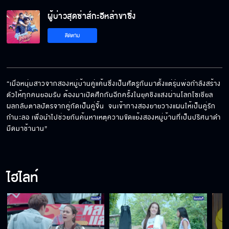
ผู้บ่าวสุดซ่าส์กะอีหล่าขาซิ่ง
แกกับฉันลองเป็นแฟนกันดู
ติดตาม
รักกับคนบ้านจางปางแล้วฟ้าจะผ่า ธรณีจะสูบเห
รอ
“เมื่อหนุ่มสาวจากสองหมู่บ้านคู่แค้นซึ่งเป็นศัตรูกันมาตั้งแต่รุ่นพ่อกำลังสร้าง
ตัวให้ทุกคนยอมรับ ต้องมาเปิดศึกกันอีกครั้งในยุคชิงแสงผ่านโลกโซเชียล 
ผลกลับตาลปัตรจากคู่กัดเป็นคู่จิ้น  จนเข้าทางสองยายวางแผนให้เป็นคู่รัก
ในสายตาฉัน แกก็น่ารักขึ้นนะ
กำมะลอ เพื่อนำไปช่วยกันค้นหาเหตุความขัดแย้งสองหมู่บ้านที่เป็นปริศนาดำ
มืดมาช้านาน”
พูดให้มันเคลียร์ชัด ๆ ไปเลย เธอชอบแซ่บเหรอ
ไฮไลท์
พูดก่อนมักได้เป็นผู้นำ พูดทีหลังมักจะเป็นบอส
ลับ