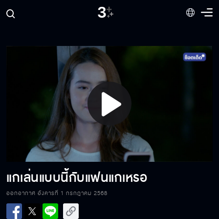
ตายไปเป็นเปรตแน่ ๆ ทำให้พ่อแม่ทุกข์ใจขนาดนี้
ระวังตัวไว้ให้ดีนะ กลัวจะตั้งรับไม่ทัน
Play
วันนี้แกน่ารักดีนะ
Video
หรือว่าแกอินบทเกินจนตกหลุมรักข้าขึ้นมาจริง ๆ
แกเล่นแบบนี้กับแฟนแกเหรอ
ออกอากาศ อังคารที่ 1 กรกฎาคม 2568
ทดสอบความแข็งแรงของเต็นท์สิ