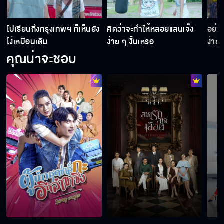
แกทำให้ข้าเสียความบริสุทธิ์หมดแล้ว
ป
ไปเรียนถึงกรุงเทพฯ ก็เห็นยัง
คิดว่าจะทำให้หลอยแลนเจ๊ง
อย่า
โง่เหมือนเดิม
ง่าย ๆ งั้นเหรอ
ง่าย 
คุณน่าจะชอบ
แซ่บว้อยเท่านั้น ที่อยู่ในใจคุณ
รสชาติเหมือนกัน อย่างกับโรงงานเดียวกัน
ซอสมหัศจรรย์ สูตรเด็ดของคุณยาย
สงครามกลับมาปะทะกันอีกครั้ง