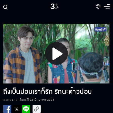
ข้าว่าแกเมาแล้วนะ
ข้าไม่เคยนอนกับคนอื่น โดยเฉพาะผู้ชายสองต่อ
สอง
Play
ไอ้ปอบมากินข้าดีกว่า เคี้ยวมัน อร่อยมาก
Video
แซ่บจะพิสูจน์ว่าแซ่บไม่ได้เป็นปอบ
ถึงเป็นปอบเราก็รัก รักนะต้าวปอบ
ออกอากาศ จันทร์ที่ 23 มิถุนายน 2568
คนไม่ยอมใส่หน้ากาก ไม่มีจิตสำนึก เสื่อม!