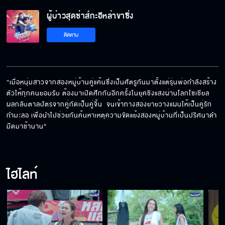
ผู้บ่าวสุดซ่าส์กะอีหล่าขาซิ่ง
ชาวบ้านไล่ข้าออกจากหมู่บ้าน
ติดตาม
ปอบเข้าสิงหรือเปล่า กินเข้าไปได้ยังไง
“เมื่อหนุ่มสาวจากสองหมู่บ้านคู่แค้นซึ่งเป็นศัตรูกันมาตั้งแต่รุ่นพ่อกำลังสร้าง
ตัวให้ทุกคนยอมรับ ต้องมาเปิดศึกกันอีกครั้งในยุคชิงแสงผ่านโลกโซเชียล 
ผลกลับตาลปัตรจากคู่กัดเป็นคู่จิ้น  จนเข้าทางสองยายวางแผนให้เป็นคู่รัก
กูก็หยาบคายเฉพาะกับคนอย่างมึงนั่นแหละ
กำมะลอ เพื่อนำไปช่วยกันค้นหาเหตุความขัดแย้งสองหมู่บ้านที่เป็นปริศนาดำ
มืดมาช้านาน”
เราน่าจะร่วมมือกันทำเพื่อลูกค้าของเรา
ไฮไลท์
เรา 2 คนไม่จำเป็นต้องเล่นละครเรียกกระแส