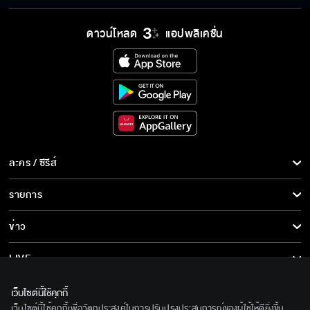
ไม่ได้เรียกว่าขี้โกง เขาเรียกว่ากลยุทธ์
ดาวน์โหลด
แอปพลิเคชั่น
ข้าอยากสารภาพรักกับครูสาลี่
แกต้องพิสูจน์ ว่าแกไม่ได้ชอบแหลม
ละคร / ซีรีส์
ละคร/ซีรีส์
รายการ
ซีรีส์นานาชาติ
ถ้าแกแน่จริง ตัวต่อตัวกับข้ามั้ยล่ะ
รายการทั้งหมด
ข่าว
การ์ตูน & เกม
ข่าวทั้งหมด
LIVE
ผู้บริหารยุคใหม่มันต้องเข้าถึงชาวบ้าน
รายการข่าว
ทีวีออนไลน์
เกี่ยวกับเรา
เว็บไซต์นี้ใช้คุกกี้
ข่าวประชาสัมพันธ์
เว็บไซต์นี้ใช้คุกกี้เพื่อวัตถุประสงค์ในการปรับปรุงประสบการณ์ของผู้ใช้ให้ดียิ่งขึ้น