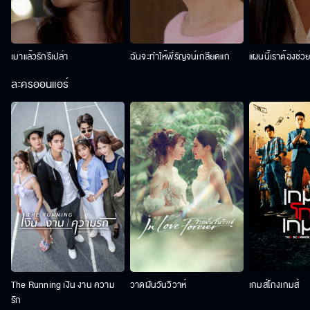
เมาแล้วรักรึเปล่า
ฉันจะทำให้พี่รัญจน์เกลียดแก
แผนนี้เราต้องช่ว
ละครออนแอร์
The Running เงิน งาน ความ
วาดฝันวันวิวาห์
เกมส์โกงเกมส์
รัก