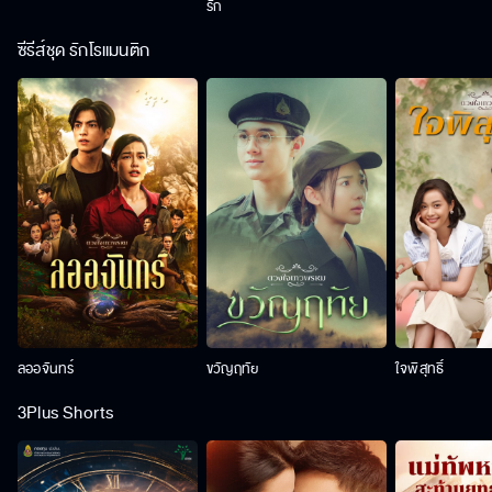
รัก
ซีรีส์ชุด รักโรแมนติก
ลออจันทร์
ขวัญฤทัย
ใจพิสุทธิ์
3Plus Shorts