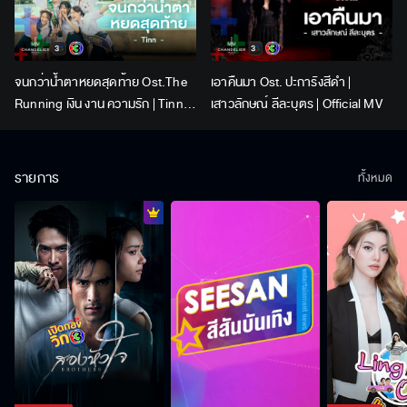
จนกว่าน้ำตาหยดสุดท้าย Ost.The
เอาคืนมา Ost. ปะการังสีดำ |
Running เงิน งาน ความรัก | Tinn |
เสาวลักษณ์ ลีละบุตร | Official MV
Official MV
รายการ
ทั้งหมด