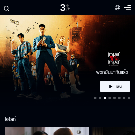
พวกมันมากันแล้ว
เล่น
ไฮไลท์