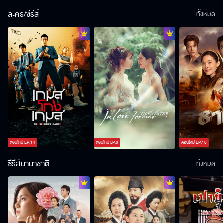
ละคร/ซีรีส์
ทั้งหมด
ตอนใหม่
EP.
14
ตอนใหม่
EP.
8
ตอนใหม่
EP.
18
ซีรีส์นานาชาติ
ทั้งหมด