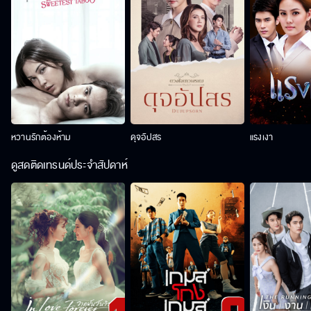
หวานรักต้องห้าม
ดุจอัปสร
แรงเงา
ดูสดติดเทรนด์ประจำสัปดาห์