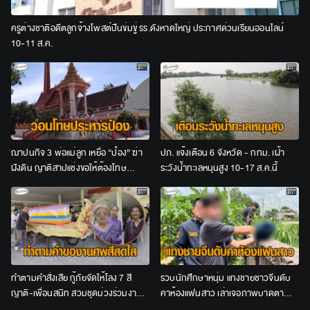
ครูต่างชาติอดีตลูกจ้างโพสต์ปืนข่มขู่ รร.ดังหาดใหญ่ ประกาศด่วนเรียนออนไลน์
10-11 ส.ค.
ฌาปนกิจ 3 พ่อแม่ลูก เหยื่อ “ป๋อง” ฆ่า
ปภ. แจ้งเตือน 6 จังหวัด - กทม. เฝ้า
ฝังดิน ญาติสาปแช่งขอให้ต้องโทษ
ระวังน้ำทะเลหนุนสูง 10-17 ส.ค.นี้
ประหาร
ทำตามคำสั่งเสีย กู้ภัยจัดให้โลง 7 สี
รวบนักศึกษาหนุ่ม แทงชายชาวจีนดับ
ญาติ-เพื่อนสนิท สวมชุดม่วงร่วมงาน
คาห้องแฟนสาว เล่าเจอภาพบาดตา
ศพป้าวัย 65
อ้างไม่ได้ตั้งใจสังหาร