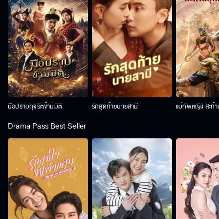
มือปราบทุจริตข้ามมิติ
รักสุดท้ายนายสามี
แม่ทัพหญิง สะท้
Drama Pass Best Seller