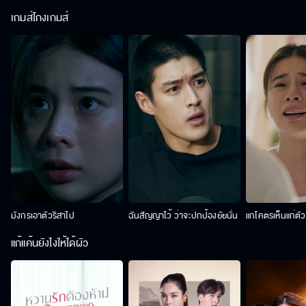
เกมส์โกงเกมส์
มังกรเอาตัวริสาไป
ฉันสัญญาไว้ ว่าจะปกป้องยัยนั่น
แกโคตรเห็นแก่ตั
แก้แค้นยังไงให้ได้ผัว