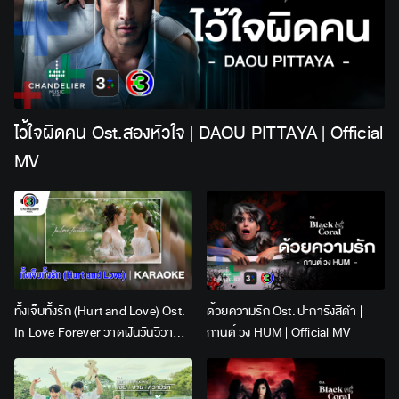
ไว้ใจผิดคน Ost.สองหัวใจ | DAOU PITTAYA | Official
MV
ทั้งเจ็บทั้งรัก (Hurt and Love) Ost.
ด้วยความรัก Ost. ปะการังสีดำ |
In Love Forever วาดฝันวันวิวาห์ |
กานต์ วง HUM | Official MV
Lingling Kwong x Orm
Kornnaphat | Official Karaoke