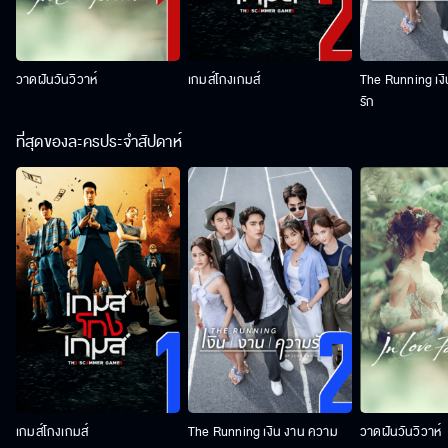
วาดฝันวันวิวาห์
เกมส์โกงเกมส์
The Running เง
รัก
ที่สุดของละครประจำสัปดาห์
เกมส์โกงเกมส์
The Running เงิน งาน ความ
วาดฝันวันวิวาห์