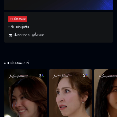
กำลังรับชม
ภ.จีน เปาบุ้นจิ้น
ผังรายการ
ดูทั้งหมด
วาดฝันวันวิวาห์