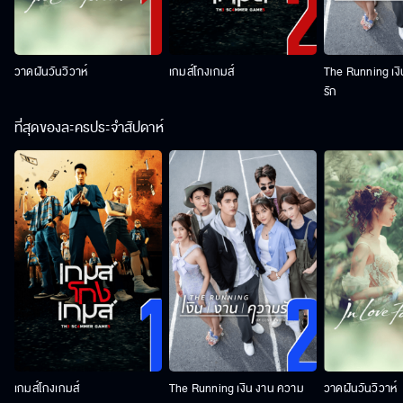
วาดฝันวันวิวาห์
เกมส์โกงเกมส์
The Running เง
รัก
ที่สุดของละครประจำสัปดาห์
เกมส์โกงเกมส์
The Running เงิน งาน ความ
วาดฝันวันวิวาห์