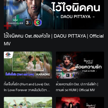
ไว้ใจผิดคน Ost.สองหัวใจ | DAOU PITTAYA | Official
MV
ทั้งเจ็บทั้งรัก (Hurt and Love) Ost.
ด้วยความรัก Ost. ปะการังสีดำ |
In Love Forever วาดฝันวันวิวาห์ |
กานต์ วง HUM | Official MV
Lingling Kwong x Orm
Kornnaphat | Official Karaoke