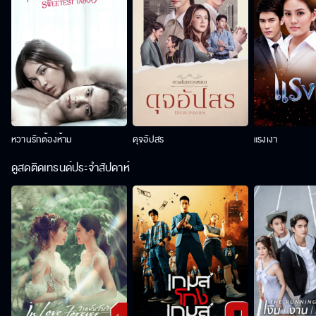
หวานรักต้องห้าม
ดุจอัปสร
แรงเงา
ดูสดติดเทรนด์ประจำสัปดาห์