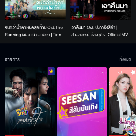
จนกว่าน้ำตาหยดสุดท้าย Ost.The
เอาคืนมา Ost. ปะการังสีดำ |
Running เงิน งาน ความรัก | Tinn |
เสาวลักษณ์ ลีละบุตร | Official MV
Official MV
รายการ
ทั้งหมด