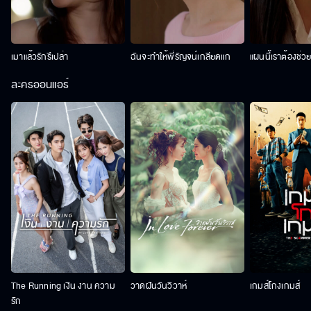
เมาแล้วรักรึเปล่า
ฉันจะทำให้พี่รัญจน์เกลียดแก
แผนนี้เราต้องช่ว
ละครออนแอร์
The Running เงิน งาน ความ
วาดฝันวันวิวาห์
เกมส์โกงเกมส์
รัก