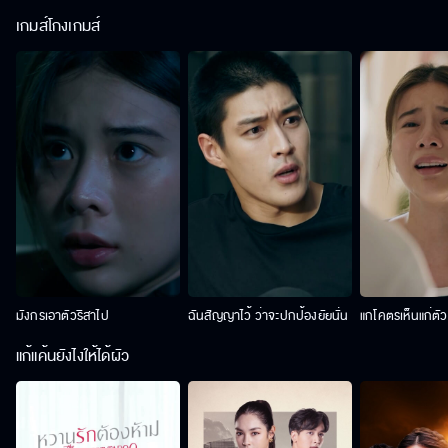
เกมส์โกงเกมส์
มังกรเอาตัวริสาไป
ฉันสัญญาไว้ ว่าจะปกป้องยัยนั่น
แกโคตรเห็นแก่ตั
แก้แค้นยังไงให้ได้ผัว