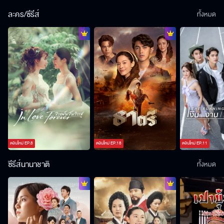
ละคร/ซีรีส์
ทั้งหมด
ตอนใหม่
EP.
8
ตอนใหม่
EP.
18
ตอนใหม่
EP.
11
ซีรีส์นานาชาติ
ทั้งหมด