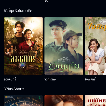
รัก
ซีรีส์ชุด รักโรแมนติก
ลออจันทร์
ขวัญฤทัย
ใจพิสุทธิ์
3Plus Shorts