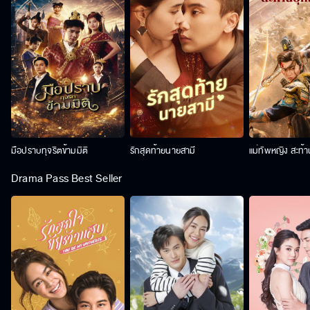
มือปราบทุจริตข้ามมิติ
รักสุดท้ายนายสามี
แม่ทัพหญิง สะท้
Drama Pass Best Seller