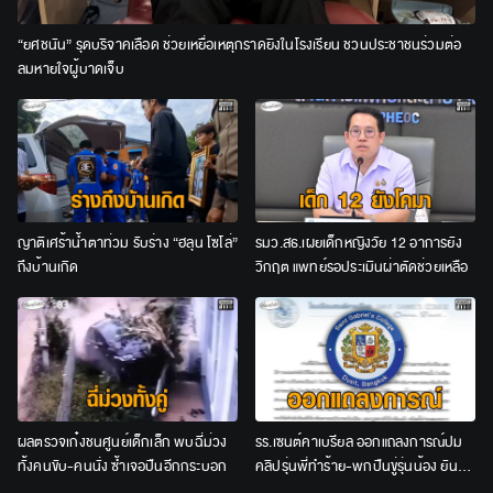
“ยศชนัน” รุดบริจาคเลือด ช่วยเหยื่อเหตุกราดยิงในโรงเรียน ชวนประชาชนร่วมต่อ
ลมหายใจผู้บาดเจ็บ
ญาติเศร้าน้ำตาท่วม รับร่าง “ฮลุน โซโล่”
รมว.สธ.เผยเด็กหญิงวัย 12 อาการยัง
ถึงบ้านเกิด
วิกฤต แพทย์รอประเมินผ่าตัดช่วยเหลือ
ผลตรวจเก๋งชนศูนย์เด็กเล็ก พบฉี่ม่วง
รร.เซนต์คาเบรียล ออกแถลงการณ์ปม
ทั้งคนขับ-คนนั่ง ซ้ำเจอปืนอีกกระบอก
คลิปรุ่นพี่ทำร้าย-พกปืนขู่รุ่นน้อง ยัน
ลงโทษเด็ดขาด ไม่สนับสนุนความรุนแรง