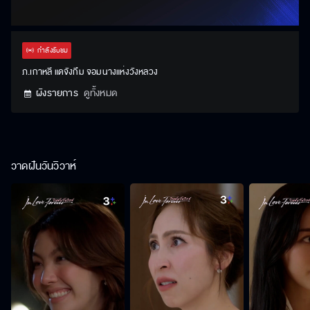
กำลังรับชม
ภ.เกาหลี แดจังกึม จอมนางแห่งวังหลวง
ผังรายการ
ดูทั้งหมด
วาดฝันวันวิวาห์