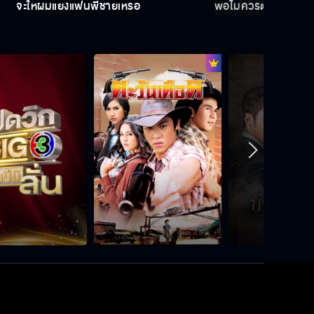
จะให้ผมแย่งแฟนพี่ชายเหรอ
พ่อไม่ควรตายฟรี