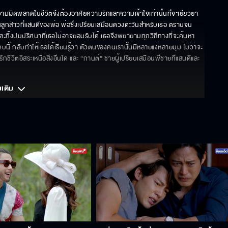
ความผิดพลาดในชีวิตจึงต้องอาศัยความรักและความเข้าใจเท่านั้นที่จะเยียวยา 
ลูกสาวที่แสนดีของพ่อ พ่อซึ่งเปรียบเสมือนดวงตะวันสำหรับเธอ ตราบจน
ทิ้งปมปริศนาที่เธอไม่อาจยอมรับได้ เธอจึงพยายามทุกวิถีทางที่จะค้นหา
นี้ กลับทำให้เธอได้เรียนรู้ว่า ตัวตนของคนเรานั้นมีหลายแง่หลายมุม ไม่ว่าจะ
ชีวิตอิสระเหนือสิ่งอื่นใด และ “กานต์” ชายผู้เปรียบเสมือนพี่ชายที่แสนดีและ
มเติม 