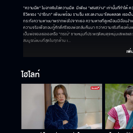
“ความมืด” ไม่อาจขับไล่ความมืด  มีเพียง “แสงสว่าง” เท่านั้นที่ทำได้ 
ชีวิตของ “ปารีณา” เพียบพร้อม ราบรื่น และงดงามมาโดยตลอด เธอเป็น
กระทั่งความตายมาพรากพ่อไปจากเธอ ความตายที่ดูเหมือนมีเงื่อนงำและ
ความจริงเพื่อกอบกู้ศักดิ์ศรีของพ่อกลับคืนมา ทว่าความจริงที่เธอค้นพบ
เป็นพ่อของเธอเองหรือ “กรณ์” ชายหนุ่มที่ประพฤติตนดุจหนุ่มเสเพลและรัก
สมบูรณ์แบบที่สุดในทุกด้าน เ
... 
เพิ่
ไฮไลท์