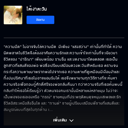
ใต้เงาตะวัน EP.15[5/6]
ใต้เงาตะวัน
ติดตาม
ใต้เงาตะวัน EP.15[6/6]
“ความมืด” ไม่อาจขับไล่ความมืด  มีเพียง “แสงสว่าง” เท่านั้นที่ทำได้ ความ
ผิดพลาดในชีวิตจึงต้องอาศัยความรักและความเข้าใจเท่านั้นที่จะเยียวยา 
ชีวิตของ “ปารีณา” เพียบพร้อม ราบรื่น และงดงามมาโดยตลอด เธอเป็น
ลูกสาวที่แสนดีของพ่อ พ่อซึ่งเปรียบเสมือนดวงตะวันสำหรับเธอ ตราบจน
กระทั่งความตายมาพรากพ่อไปจากเธอ ความตายที่ดูเหมือนมีเงื่อนงำและ
ทิ้งปมปริศนาที่เธอไม่อาจยอมรับได้ เธอจึงพยายามทุกวิถีทางที่จะค้นหา
ความจริงเพื่อกอบกู้ศักดิ์ศรีของพ่อกลับคืนมา ทว่าความจริงที่เธอค้นพบนี้ 
กลับทำให้เธอได้เรียนรู้ว่า ตัวตนของคนเรานั้นมีหลายแง่หลายมุม ไม่ว่าจะ
เป็นพ่อของเธอเองหรือ “กรณ์” ชายหนุ่มที่ประพฤติตนดุจหนุ่มเสเพลและรัก
ชีวิตอิสระเหนือสิ่งอื่นใด และ “กานต์” ชายผู้เปรียบเสมือนพี่ชายที่แสนดีและ
สมบูรณ์แบบที่สุดในทุกด้าน เ
... 
เพิ่มเติม 