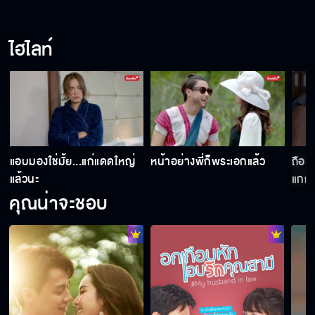
ไฮไลท์
น
แอบมองใช่มั้ย...แก่แดดใหญ่
หน้าอย่างพี่ก็พระเอกแล้ว
ถือว่
แล้วนะ
แกก็ไ
คุณน่าจะชอบ