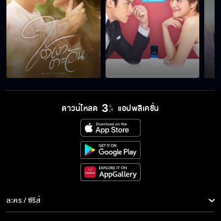
ดาวน์โหลด
แอปพลิเคชั่น
ละคร / ซีรีส์
ละคร/ซีรีส์