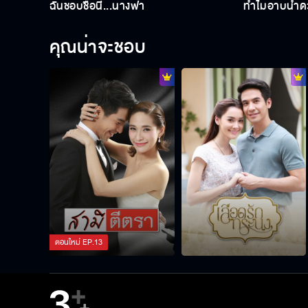
ฉันชอบชื่อนี้...นางฟ้า
ทำไมอาบน้ำด้ว
คุณน่าจะชอบ
ตอนใหม่
EP.
13