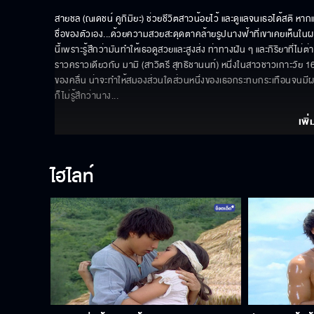
สายชล (ณเดชน์ คูกิมิยะ) ช่วยชีวิตสาวน้อยไว้ และดูแลจนเธอได้สติ หากแ
ชื่อของตัวเอง...ด้วยความสวยสะดุดตาคล้ายรูปนางฟ้าที่เขาเคยเห็นในผนังถ้
นี้เพราะรู้สึกว่ามันทำให้เธอดูสวยและสูงส่ง ท่าทางฝัน ๆ และกิริยาที่
ราวคราวเดียวกับ มามิ (สาวิตรี สุทธิชานนท์) หนึ่งในสาวชาวเกาะวัย 1
ของคลื่น น่าจะทำให้สมองส่วนใดส่วนหนึ่งของเธอกระทบกระเทือนจนมี
ก็ไม่รู้สึกว่านาง
... 
เพิ่
ไฮไลท์