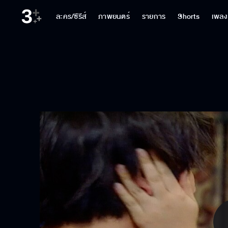
ละคร/ซีรีส์
ภาพยนตร์
รายการ
Shorts
เพลง