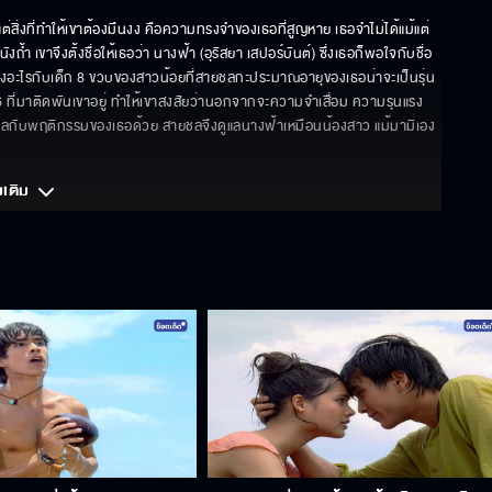
ต่สิ่งที่ทำให้เขาต้องมึนงง คือความทรงจำของเธอที่สูญหาย เธอจำไม่ได้แม้แต่
ำ เขาจึงตั้งชื่อให้เธอว่า นางฟ้า (อุรัสยา เสปอร์บันต์) ซึ่งเธอก็พอใจกับชื่อ
ไม่ต่างอะไรกับเด็ก 8 ขวบของสาวน้อยที่สายชลกะประมาณอายุของเธอน่าจะเป็นรุ่น
6 ที่มาติดพันเขาอยู่ ทำให้เขาสงสัยว่านอกจากจะความจำเสื่อม ความรุนแรง
ผลกับพฤติกรรมของเธอด้วย สายชลจึงดูแลนางฟ้าเหมือนน้องสาว แม้มามิเอง
มเติม 