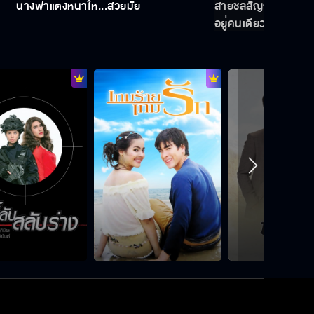
นางฟ้าแต่งหน้าให้...สวยมั้ย
สายชลสัญญา...จะไม่ป
อยู่คนเดียว