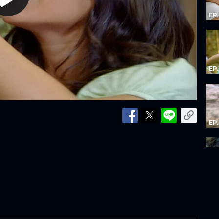
lay
ideo