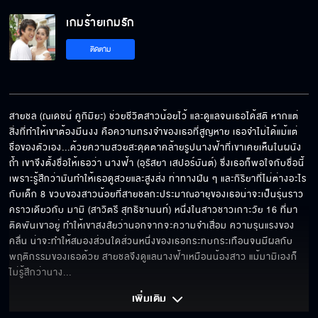
เกมร้ายเกมรัก EP.6[5/6]
เกมร้ายเกมรัก
ติดตาม
เกมร้ายเกมรัก EP.6[6/6]
สายชล (ณเดชน์ คูกิมิยะ) ช่วยชีวิตสาวน้อยไว้ และดูแลจนเธอได้สติ หากแต่
สิ่งที่ทำให้เขาต้องมึนงง คือความทรงจำของเธอที่สูญหาย เธอจำไม่ได้แม้แต่
ชื่อของตัวเอง...ด้วยความสวยสะดุดตาคล้ายรูปนางฟ้าที่เขาเคยเห็นในผนัง
ถ้ำ เขาจึงตั้งชื่อให้เธอว่า นางฟ้า (อุรัสยา เสปอร์บันต์) ซึ่งเธอก็พอใจกับชื่อนี้
เพราะรู้สึกว่ามันทำให้เธอดูสวยและสูงส่ง ท่าทางฝัน ๆ และกิริยาที่ไม่ต่างอะไร
กับเด็ก 8 ขวบของสาวน้อยที่สายชลกะประมาณอายุของเธอน่าจะเป็นรุ่นราว
คราวเดียวกับ มามิ (สาวิตรี สุทธิชานนท์) หนึ่งในสาวชาวเกาะวัย 16 ที่มา
ติดพันเขาอยู่ ทำให้เขาสงสัยว่านอกจากจะความจำเสื่อม ความรุนแรงของ
คลื่น น่าจะทำให้สมองส่วนใดส่วนหนึ่งของเธอกระทบกระเทือนจนมีผลกับ
พฤติกรรมของเธอด้วย สายชลจึงดูแลนางฟ้าเหมือนน้องสาว แม้มามิเองก็
ไม่รู้สึกว่านาง
... 
เพิ่มเติม 