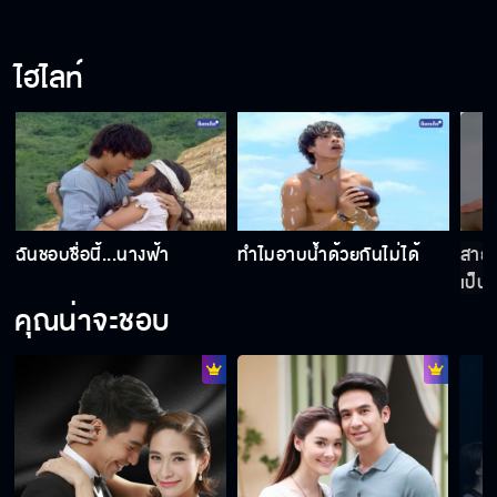
ไฮไลท์
ฉันชอบชื่อนี้...นางฟ้า
ทำไมอาบน้ำด้วยกันไม่ได้
สายช
เป็น
คุณน่าจะชอบ