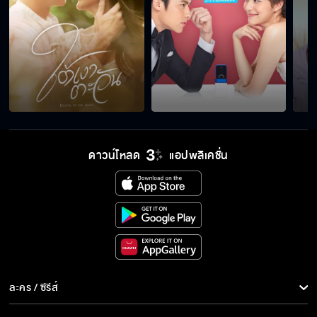
ดาวน์โหลด
แอปพลิเคชั่น
ละคร / ซีรีส์
ละคร/ซีรีส์