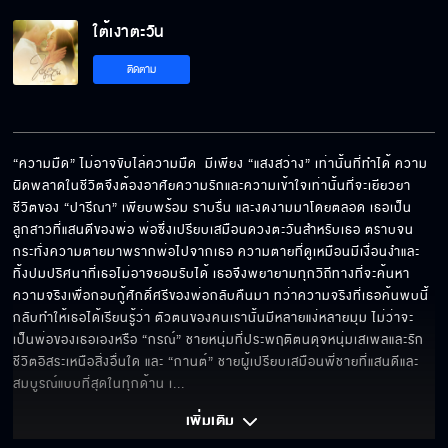
ใต้เงาตะวัน
ติดตาม
“ความมืด” ไม่อาจขับไล่ความมืด  มีเพียง “แสงสว่าง” เท่านั้นที่ทำได้ ความ
ผิดพลาดในชีวิตจึงต้องอาศัยความรักและความเข้าใจเท่านั้นที่จะเยียวยา 
ชีวิตของ “ปารีณา” เพียบพร้อม ราบรื่น และงดงามมาโดยตลอด เธอเป็น
ลูกสาวที่แสนดีของพ่อ พ่อซึ่งเปรียบเสมือนดวงตะวันสำหรับเธอ ตราบจน
กระทั่งความตายมาพรากพ่อไปจากเธอ ความตายที่ดูเหมือนมีเงื่อนงำและ
ทิ้งปมปริศนาที่เธอไม่อาจยอมรับได้ เธอจึงพยายามทุกวิถีทางที่จะค้นหา
ความจริงเพื่อกอบกู้ศักดิ์ศรีของพ่อกลับคืนมา ทว่าความจริงที่เธอค้นพบนี้ 
กลับทำให้เธอได้เรียนรู้ว่า ตัวตนของคนเรานั้นมีหลายแง่หลายมุม ไม่ว่าจะ
เป็นพ่อของเธอเองหรือ “กรณ์” ชายหนุ่มที่ประพฤติตนดุจหนุ่มเสเพลและรัก
ชีวิตอิสระเหนือสิ่งอื่นใด และ “กานต์” ชายผู้เปรียบเสมือนพี่ชายที่แสนดีและ
สมบูรณ์แบบที่สุดในทุกด้าน เ
... 
เพิ่มเติม 