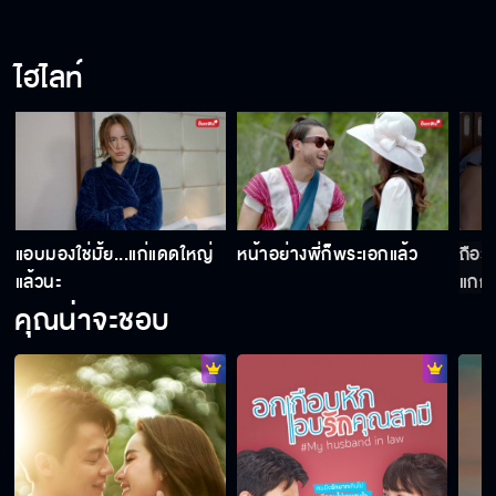
ไฮไลท์
น
แอบมองใช่มั้ย...แก่แดดใหญ่
หน้าอย่างพี่ก็พระเอกแล้ว
ถือว่
แล้วนะ
แกก็ไ
คุณน่าจะชอบ