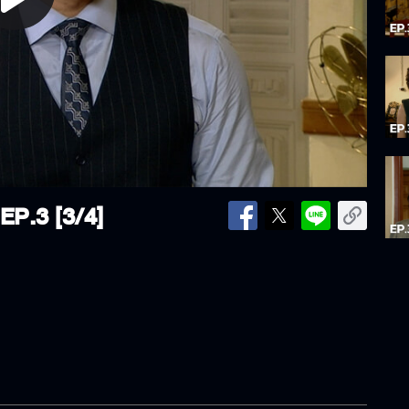
lay
ideo
EP.3 [3/4]