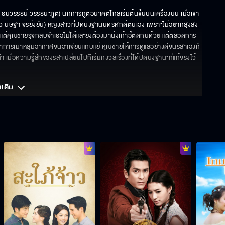
นวรรธน์ วรรธนะภูติ) นักการทูตอนาคตไกลเริ่มต้นขึ้นบนเครื่องบิน เมื่อเขา
ว นิษฐา จิรยั่งยืน) หญิงสาวที่ปิดบังฐานันดรศักดิ์ตนเอง เพราะไม่อยากสุงสิง
จำ แต่คุณชายรุจกลับจำเธอไม่ได้และยังต้องมานั่งเก้าอี้ติดกันด้วย แต่ตลอดการ
ะอาการเมาหลุมอากาศจนอาเจียนแทบแย่ คุณชายให้การดูแลอย่างดีจนรสาเองก็
อความรู้สึกของรสาเปลี่ยนไปก็เริ่มกังวลเรื่องที่ได้ปิดบังฐานะที่แท้จริงไว้ 
มเติม 