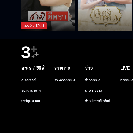
ตอนใหม่
EP.
13
ละคร / ซีรีส์
รายการ
ข่าว
LIVE
ละคร/ซีรีส์
รายการทั้งหมด
ข่าวทั้งหมด
ทีวีออนไล
ซีรีส์นานาชาติ
รายการข่าว
การ์ตูน & เกม
ข่าวประชาสัมพันธ์