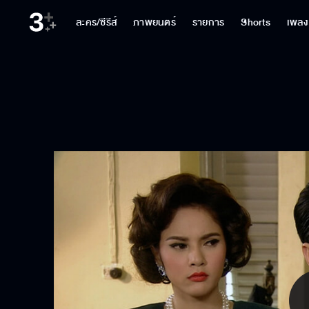
ละคร/ซีรีส์
ภาพยนตร์
รายการ
Shorts
เพลง