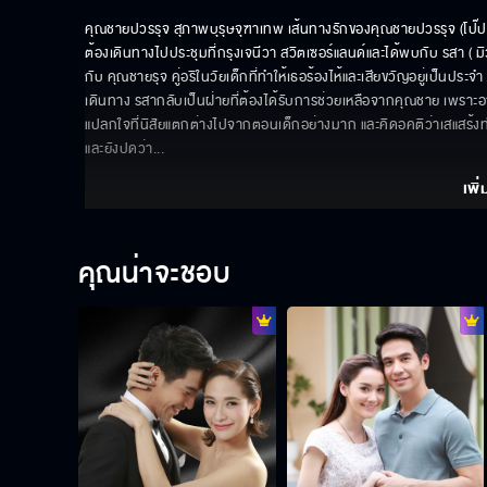
คุณชายปวรรุจ สุภาพบุรุษจุฑาเทพ เส้นทางรักของคุณชายปวรรุจ (โป๊ป ธ
ต้องเดินทางไปประชุมที่กรุงเจนีวา สวิตเซอร์แลนด์และได้พบกับ รสา ( มิ
กับ คุณชายรุจ คู่อริในวัยเด็กที่ทำให้เธอร้องไห้และเสียขวัญอยู่เป็นประ
เดินทาง รสากลับเป็นฝ่ายที่ต้องได้รับการช่วยเหลือจากคุณชาย เพรา
แปลกใจที่นิสัยแตกต่างไปจากตอนเด็กอย่างมาก และคิดอคติว่าเสแสร้งทำ เมื่
และยังปดว่า
... 
เพิ่
คุณน่าจะชอบ