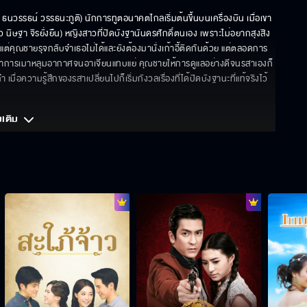
นวรรธน์ วรรธนะภูติ) นักการทูตอนาคตไกลเริ่มต้นขึ้นบนเครื่องบิน เมื่อเขา
ว นิษฐา จิรยั่งยืน) หญิงสาวที่ปิดบังฐานันดรศักดิ์ตนเอง เพราะไม่อยากสุงสิง
จำ แต่คุณชายรุจกลับจำเธอไม่ได้และยังต้องมานั่งเก้าอี้ติดกันด้วย แต่ตลอดการ
ะอาการเมาหลุมอากาศจนอาเจียนแทบแย่ คุณชายให้การดูแลอย่างดีจนรสาเองก็
อความรู้สึกของรสาเปลี่ยนไปก็เริ่มกังวลเรื่องที่ได้ปิดบังฐานะที่แท้จริงไว้ 
มเติม 