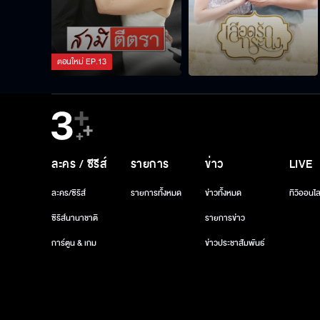
ตอนใหม่
EP.
13
ละคร / ซีรีส์
รายการ
ข่าว
LIVE
ละคร/ซีรีส์
รายการทั้งหมด
ข่าวทั้งหมด
ทีวีออนไล
ซีรีส์นานาชาติ
รายการข่าว
การ์ตูน & เกม
ข่าวประชาสัมพันธ์