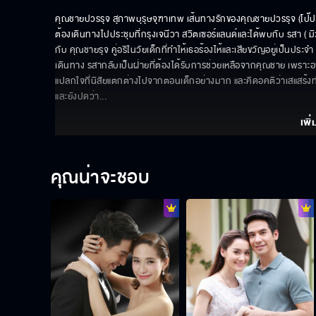
คุณชายปวรรุจ สุภาพบุรุษจุฑาเทพ เส้นทางรักของคุณชายปวรรุจ (โป๊ป ธ
ต้องเดินทางไปประชุมที่กรุงเจนีวา สวิตเซอร์แลนด์และได้พบกับ รสา ( มิ
กับ คุณชายรุจ คู่อริในวัยเด็กที่ทำให้เธอร้องไห้และเสียขวัญอยู่เป็นประ
เดินทาง รสากลับเป็นฝ่ายที่ต้องได้รับการช่วยเหลือจากคุณชาย เพรา
แปลกใจที่นิสัยแตกต่างไปจากตอนเด็กอย่างมาก และคิดอคติว่าเสแสร้งทำ เมื่
และยังปดว่า
... 
เพิ่
คุณน่าจะชอบ