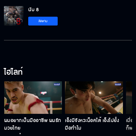
นับ 8
ติดตาม
ไฮไลท์
ผมอยากเป็นมืออาชีพ ผมรัก
เอ็งมีจังหวะน็อคได้ เอ็งไปยั้ง
เมื่
มวยไทย
มือทำไม
ก็พอ