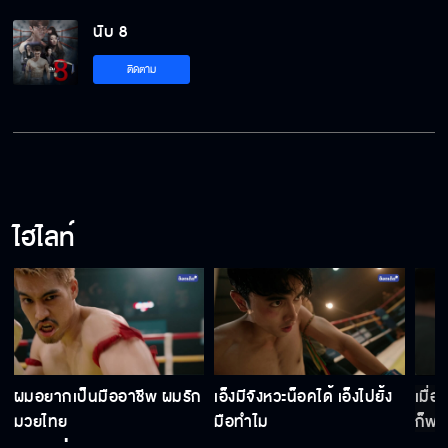
นับ 8 EP.5[5/5]
นับ 8
ติดตาม
ไฮไลท์
ผมอยากเป็นมืออาชีพ ผมรัก
เอ็งมีจังหวะน็อคได้ เอ็งไปยั้ง
เมื่
มวยไทย
มือทำไม
ก็พอ