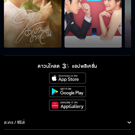
ดาวน์โหลด
แอปพลิเคชั่น
ละคร / ซีรีส์
ละคร/ซีรีส์