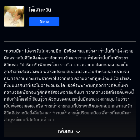
ใต้เงาตะวัน EP.9[5/6]
ใต้เงาตะวัน
ติดตาม
ใต้เงาตะวัน EP.9[6/6]
“ความมืด” ไม่อาจขับไล่ความมืด  มีเพียง “แสงสว่าง” เท่านั้นที่ทำได้ ความ
ผิดพลาดในชีวิตจึงต้องอาศัยความรักและความเข้าใจเท่านั้นที่จะเยียวยา 
ชีวิตของ “ปารีณา” เพียบพร้อม ราบรื่น และงดงามมาโดยตลอด เธอเป็น
ลูกสาวที่แสนดีของพ่อ พ่อซึ่งเปรียบเสมือนดวงตะวันสำหรับเธอ ตราบจน
กระทั่งความตายมาพรากพ่อไปจากเธอ ความตายที่ดูเหมือนมีเงื่อนงำและ
ทิ้งปมปริศนาที่เธอไม่อาจยอมรับได้ เธอจึงพยายามทุกวิถีทางที่จะค้นหา
ความจริงเพื่อกอบกู้ศักดิ์ศรีของพ่อกลับคืนมา ทว่าความจริงที่เธอค้นพบนี้ 
กลับทำให้เธอได้เรียนรู้ว่า ตัวตนของคนเรานั้นมีหลายแง่หลายมุม ไม่ว่าจะ
เป็นพ่อของเธอเองหรือ “กรณ์” ชายหนุ่มที่ประพฤติตนดุจหนุ่มเสเพลและรัก
ชีวิตอิสระเหนือสิ่งอื่นใด และ “กานต์” ชายผู้เปรียบเสมือนพี่ชายที่แสนดีและ
สมบูรณ์แบบที่สุดในทุกด้าน เ
... 
เพิ่มเติม 