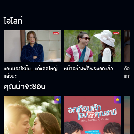
ไฮไลท์
น
แอบมองใช่มั้ย...แก่แดดใหญ่
หน้าอย่างพี่ก็พระเอกแล้ว
ถือว่
แล้วนะ
แกก็ไ
คุณน่าจะชอบ