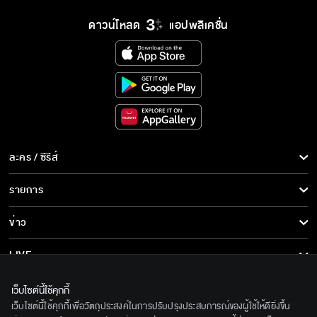
ดาวน์โหลด
แอปพลิเคชั่น
ละคร / ซีรีส์
ละคร/ซีรีส์
รายการ
ซีรีส์นานาชาติ
รายการทั้งหมด
ข่าว
การ์ตูน & เกม
ข่าวทั้งหมด
LIVE
รายการข่าว
ทีวีออนไลน์
เกี่ยวกับเรา
เว็บไซต์นี้ใช้คุกกี้
ข่าวประชาสัมพันธ์
เว็บไซต์นี้ใช้คุกกี้เพื่อวัตถุประสงค์ในการปรับปรุงประสบการณ์ของผู้ใช้ให้ดียิ่งขึ้น
BEC World