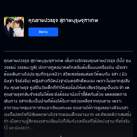
คุณชายปวรรุจ สุภาพบุรุษจุฑาเทพ
ติดตาม
คุณชายปวรรุจ สุภาพบุรุษจุฑาเทพ เส้นทางรักของคุณชายปวรรุจ (โป๊ป ธน
วรรธน์ วรรธนะภูติ) นักการทูตอนาคตไกลเริ่มต้นขึ้นบนเครื่องบิน เมื่อเขา
ต้องเดินทางไปประชุมที่กรุงเจนีวา สวิตเซอร์แลนด์และได้พบกับ รสา ( มิว 
นิษฐา จิรยั่งยืน) หญิงสาวที่ปิดบังฐานันดรศักดิ์ตนเอง เพราะไม่อยากสุงสิง
กับ คุณชายรุจ คู่อริในวัยเด็กที่ทำให้เธอร้องไห้และเสียขวัญอยู่เป็นประจำ แต่
คุณชายรุจกลับจำเธอไม่ได้และยังต้องมานั่งเก้าอี้ติดกันด้วย แต่ตลอดการ
เดินทาง รสากลับเป็นฝ่ายที่ต้องได้รับการช่วยเหลือจากคุณชาย เพราะ
อาการเมาหลุมอากาศจนอาเจียนแทบแย่ คุณชายให้การดูแลอย่างดีจนรสา
เองก็แปลกใจที่นิสัยแตกต่างไปจากตอนเด็กอย่างมาก และคิดอคติว่าเสแสร้ง
ทำ เมื่อความรู้สึกของรสาเปลี่ยนไปก็เริ่มกังวลเรื่องที่ได้ปิดบังฐานะที่แท้จริง
ไว้ และยังปดว่า
... 