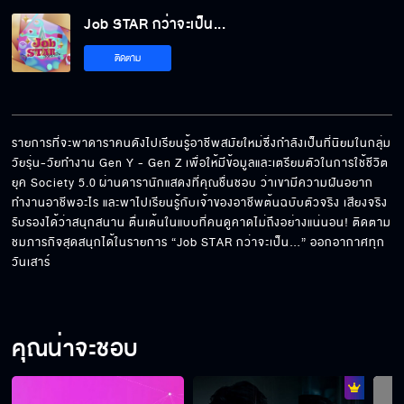
Job STAR กว่าจะเป็น...
“จีน่า ญีนา” สานฝันการเป็นนางงาม ได้ “แอนโท
ติดตาม
เนีย” รับหน้าที่โค้ชพิเศษ
“เป็นไต๋ นัฐนิจ” พาฝึกซ้อมมวยมีโค้ชเป็น
“สามารถ พยัคฆ์อรุณ” รับหน้าที่โค้ชพิเศษ
รายการที่จะพาดาราคนดังไปเรียนรู้อาชีพสมัยใหม่ซึ่งกำลังเป็นที่นิยมในกลุ่ม
วัยรุ่น-วัยทำงาน Gen Y - Gen Z เพื่อให้มีข้อมูลและเตรียมตัวในการใช้ชีวิต
ยุค Society 5.0 ผ่านดารานักแสดงที่คุณชื่นชอบ ว่าเขามีความฝันอยาก
“ อแมนด้า ” พามาเรียนรู้วิธีการจัดดอกไม้ ว่าจะ
ทำงานอาชีพอะไร และพาไปเรียนรู้กับเจ้าของอาชีพต้นฉบับตัวจริง เสียงจริง 
ยากหรือง่ายกันแน่
รับรองได้ว่าสนุกสนาน ตื่นเต้นในแบบที่คนดูคาดไม่ถึงอย่างแน่นอน! ติดตาม
ชมภารกิจสุดสนุกได้ในรายการ “Job STAR กว่าจะเป็น…” ออกอากาศทุก
วันเสาร์
“ ปาร์ม ศุภชัย ” พามาลองเรียนรู้การเป็นเซียน
พระเครื่อง
คุณน่าจะชอบ
“เรนเดียร์ ปฤสยา ” พามาเข้าครัวเรียรู้การเป็น
เชฟ