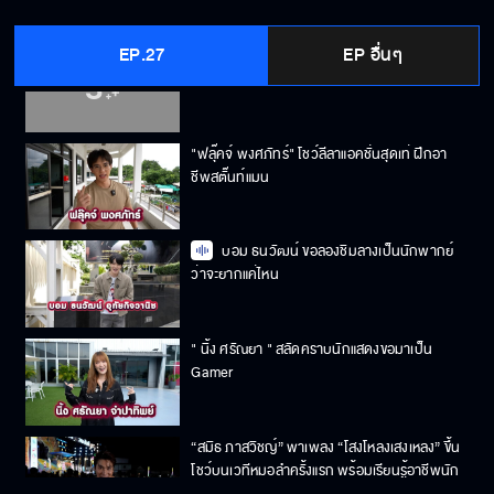
EP.27
EP อื่นๆ
“แฟรงกี้ วีรภัฎ” ควงกรรไกร ไถปัตตาเลี่ยน ฝึก
เป็นช่างตัดผมครั้งแรก
"ฟลุ๊คจ์ พงศภัทร์" โชว์ลีลาแอคชั่นสุดเท่ ฝึกอา
ชีพสตั๊นท์แมน
บอม ธนวัฒน์ ขอลองชิมลางเป็นนักพากย์
ว่าจะยากแค่ไหน
" นิ้ง ศรัณยา " สลัดคราบนักแสดงขอมาเป็น
Gamer
“สมิธ ภาสวิชญ์” พาเพลง “โสงโหลงเสงเหลง” ขึ้น
โชว์บนเวทีหมอลำครั้งแรก พร้อมเรียนรู้อาชีพนัก
ร้องหมอลำ