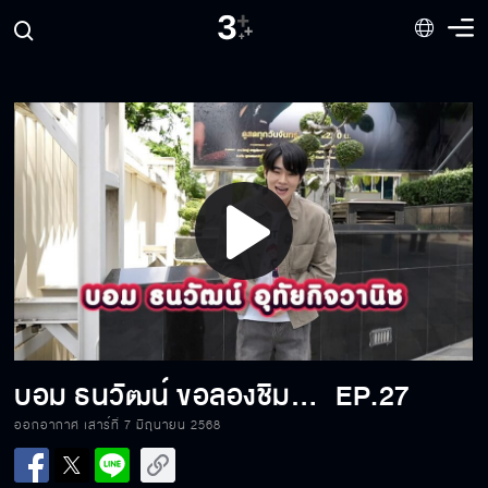
"มีน นิชคุณ" บุกครัวร้าน "เฟิสท์ เอกพงศ์" เรียน
รู้อาชีพพ่อค้าก๋วยเตี๋ยว
“ยูโด ธรรม์ธัช” โชว์สกิลหวดเทนนิสสุดเจ๋ง พร้อม
เรียนรู้การเป็น ครูสอนเทนนิสกับ “บอม ธนิน”
Play
“ปีเตอร์แพน ทัศน์พล” ขอติดปีก ฝึกการเป็นลูก
เรือสายการบิน
Video
“เกี๊ยกวัทธิกร” ขอสานฝันคนที่อยากมีร้านคาเฟ่
ต้องเริ่มเรียนรู้จากอะไรบ้าง
บอม ธนวัฒน์ ขอลองชิมลางเป็นนักพากย์ว่าจะยากแค่ไหน
EP.27
ออกอากาศ เสาร์ที่ 7 มิถุนายน 2568
“แม็ค ปวิช” เข้าวงการเล็บเจล เรียนรู้อาชีพช่างทำ
เล็บ กับ “แจ็คกี้ ชาเคอลีน”