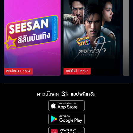
“เคท มาริลิน” เริ่ดเวอร์ !! โชว์ฝีมือสุดจึ้ง ร่วมแส
ดงทิฟฟานี่โชว์
“แจ็คกี้ ชาเคอลีน” เสิร์ฟจริตหญิงไทย ห่มสไบ
เรียนทำขนมไทยโบราณ ต้อนรับวันแม่
“เม นิศาชล” เปิดประสบการณ์ใหม่ ใส่ชุดไทยสุด
ตอนใหม่
EP.
1564
ตอนใหม่
EP.
127
เก๋เที่ยววัดอรุณฯ เรียนรู้อาชีพเปิดร้านเช่าชุดไทย
“ป๊อปปี้ รัชพงศ์” บุกคลองโอ่งอ่าง เรียนรู้อาชีพ
ดาวน์โหลด
แอปพลิเคชั่น
ขายน้ำผลไม้ปั่นสุดไวรัล
“พริกขิง สุรีย์ญะเรศ” เติมสกิลฝึกอาชีพนางแบบ
มือ จาก Hand Talent เงินล้าน