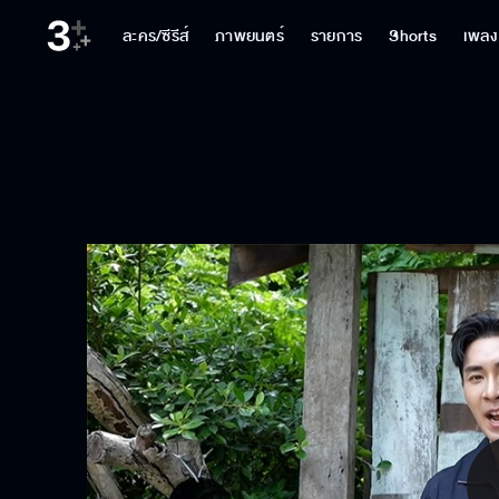
ละคร/ซีรีส์
ภาพยนตร์
รายการ
Shorts
เพลง