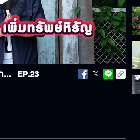
lay
ideo
“เกี๊ยกวัทธิกร” ขอสานฝันคนที่อยากมีร้านคาเฟ่ ต้องเริ่มเรียนรู้จากอะไรบ้าง
EP.23