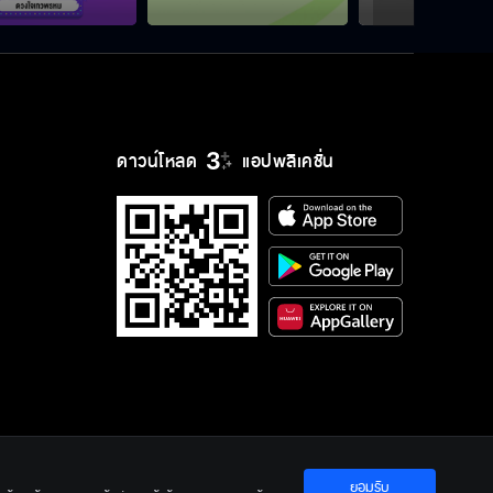
“เป็นไต๋ นัฐนิจ” พาฝึกซ้อมมวยมีโค้ช
เป็น “สามารถ พยัคฆ์อรุณ” รับหน้าที่
โค้ชพิเศษ
“ อแมนด้า ” พามาเรียนรู้วิธีการจัด
ดาวน์โหลด
แอปพลิเคชั่น
ดอกไม้ ว่าจะยากหรือง่ายกันแน่
“ ปาร์ม ศุภชัย ” พามาลองเรียนรู้การ
เป็นเซียนพระเครื่อง
“เรนเดียร์ ปฤสยา ” พามาเข้าครัวเรีย
รู้การเป็นเชฟ
ยอมรับ