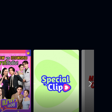
บอม ธนวัฒน์ ขอลองชิมลางเป็นนัก
พากย์ว่าจะยากแค่ไหน
" นิ้ง ศรัณยา " สลัดคราบนักแสดงขอ
มาเป็น Gamer
“สมิธ ภาสวิชญ์” พาเพลง “โสงโหลง
เสงเหลง” ขึ้นโชว์บนเวทีหมอลำครั้งแรก
พร้อมเรียนรู้อาชีพนักร้องหมอลำ
“จีน่า ญีนา” สานฝันการเป็นนางงาม
ได้ “แอนโทเนีย” รับหน้าที่โค้ชพิเศษ