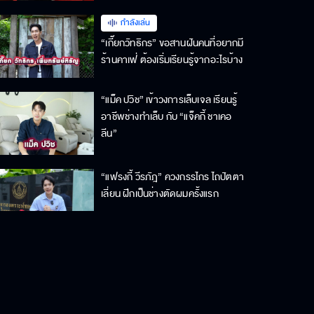
กำลังเล่น
“เกี๊ยกวัทธิกร” ขอสานฝันคนที่อยากมี
ร้านคาเฟ่ ต้องเริ่มเรียนรู้จากอะไรบ้าง
“แม็ค ปวิช” เข้าวงการเล็บเจล เรียนรู้
อาชีพช่างทำเล็บ กับ “แจ็คกี้ ชาเคอ
ลีน”
“แฟรงกี้ วีรภัฎ” ควงกรรไกร ไถปัตตา
เลี่ยน ฝึกเป็นช่างตัดผมครั้งแรก
"ฟลุ๊คจ์ พงศภัทร์" โชว์ลีลาแอคชั่นสุด
เท่ ฝึกอาชีพสตั๊นท์แมน