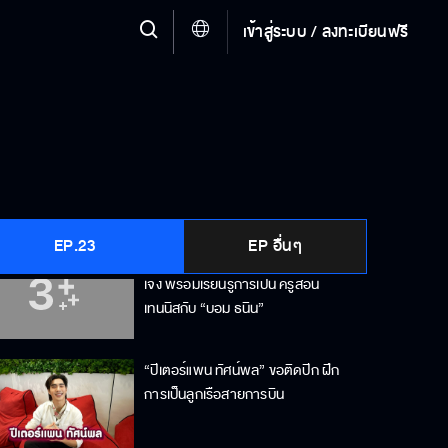
เข้าสู่ระบบ / ลงทะเบียนฟรี
"เฟรนด์ พีระกฤตย์" โชว์เอวหวาน
เรียนรู้อาชีพศิลปินไอดอล T-POP กับ
วง ZOLAR
"มีน นิชคุณ" บุกครัวร้าน "เฟิสท์ เอก
พงศ์" เรียนรู้อาชีพพ่อค้าก๋วยเตี๋ยว
EP.23
EP อื่นๆ
“ยูโด ธรรม์ธัช” โชว์สกิลหวดเทนนิสสุด
เจ๋ง พร้อมเรียนรู้การเป็น ครูสอน
เทนนิสกับ “บอม ธนิน”
“ปีเตอร์แพน ทัศน์พล” ขอติดปีก ฝึก
การเป็นลูกเรือสายการบิน