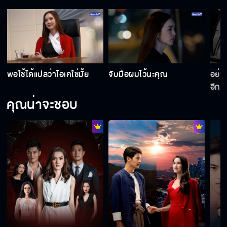
่
พอใช้ได้แปลว่าโอเคใช่มั้ย
จับมือผมไว้นะคุณ
อย่า
อีก
คุณน่าจะชอบ