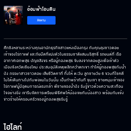
อ้อมฟ้าโอบดิน EP.17[5/6]
อ้อมฟ้าโอบดิน
ติดตาม
อ้อมฟ้าโอบดิน EP.17[6/6]
ศึกชิงหลานระหว่างคุณอานักธุรกิจสาวแห่งเมืองกรุง กับคุณลุงชาวดอย
เจ้าของไร่กาแฟ และภัยมืดที่แฝงตัวในธรรมชาติแสนบริสุทธิ์ รถยนต์ที่ เรือ
อากาศเอกพสุธ ปัญจสิงขร หรือผู้กองพสุธ ขับลงจากดอยสูงเพื่อเข้าตัว
เมืองจังหวัดเชียงใหม่ ประสบอุบัติเหตุพลิกคว่ำตกเขา ทำให้ผู้กองพสุธกับน้ำ
ปิง ภรรยาสาวชาวดอย เสียชีวิตคาที่ ทิ้งให้ ตะวัน ลูกชายวัย 6 ขวบที่โชคดี
ไม่ได้เดินทางไปกับพ่อแม่ในวันนั้น เป็นกำพร้าทันที ขุนเขา ชายหนุ่มเจ้าของ
ไร่กาแฟผู้มีอุดมการณ์แรงกล้า พี่ชายของน้ำปิง รับรู้ข่าวด้วยความสะเทือน
ใจอย่างยิ่ง เขารีบจัดการเตรียมพิธีศพให้น้องเขยกับน้องสาว พร้อมกับแจ้ง
ข่าวร้ายให้ครอบครัวของผู้กองพสุธรับรู้
ไฮไลท์