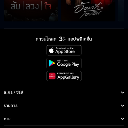
ดาวน์โหลด
แอปพลิเคชั่น
ละคร / ซีรีส์
ละคร/ซีรีส์
รายการ
ซีรีส์นานาชาติ
รายการทั้งหมด
ข่าว
การ์ตูน & เกม
ข่าวทั้งหมด