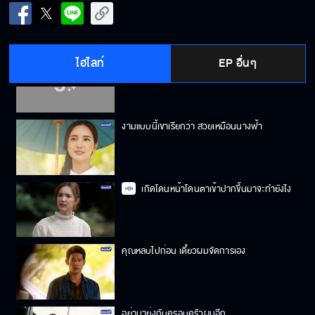
ผมจะให้รางวัลคุณ
ไฮไลท์
EP อื่นๆ
เริ่มปฏิบัติการได้ !
งามแบบนี้เขาเรียกว่า สวยเหมือนนางฟ้า
เกิดโดนหน้าโดนตาเข้าปากขึ้นมาจะทำยังไง
คุณหลบไปก่อน เดี๋ยวผมจัดการเอง
อย่ามายุ่งกับครอบครัวผมอีก