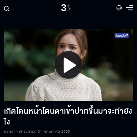
เป็นลูกผู้ชายต้องกล้า ๆ หน่อย
เรามีโอกาสรอดกี่เปอร์เซ็นต์
สักแก้วมั้ย จะได้หายหงุดหงิด
Play
ที่ไม่คุ้มคือ การต้องทนดูสิ่งที่ทุกคนทำมาสูญ
Video
เปล่า
เกิดโดนหน้าโดนตาเข้าปากขึ้นมาจะทำยัง
โบราณเชื่อว่าต้องใช้สาวพรหมจรรย์ปักตะไคร้ไล่
ฝนเท่านั้น
ไง
ออกอากาศ อังคารที่ 31 พฤษภาคม 2565