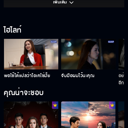
เพิ่มเติม 
ไฮไลท์
่
พอใช้ได้แปลว่าโอเคใช่มั้ย
จับมือผมไว้นะคุณ
อย่า
อีก
คุณน่าจะชอบ