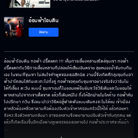
อ้อมฟ้าโอบดิน
จับมือผมไว้นะคุณ
ติดตาม
พอใช้ได้แปลว่าโอเคใช่มั้ย
อ้อมฟ้าโอบดิน ทอฟ้า ปรี๊ดแตก !!! เห็นการเลี้ยงหลานสไตล์ขุนเขา ทอฟ้า
ปรี๊ดแตกกับวิธีการเลี้ยงหลานที่ปล่อยให้เสี่ยงอันตราย ลุยหนองน้ำจับกบกิน
เอง ในขณะที่ขุนเขา ไม่สนใจคำพูดของเธอสักนิด งานนี้จึงเกิดศึกลุงขุนกับอา
ฟ้าปาโคลนใส่กันเละเทะไปทั้งคู่ ทอฟ้าขอคุยกับขุนเขาอย่างจริงจังว่ารับไม่
ได้ที่เลี้ยง ตะวัน แบบนี้ ขุนเขาเองก็ไม่ยอมแพ้ยืนยันจะใช้วิธีเดิมและไม่ยอมให้
พาหลานไปจากเขาเด็ดขาด แล้วก็เดินหนีไป ทิ้งให้อีกฝ่ายโมโหค้าง ทอฟ้าหัน
ไปปรึกษา กวิน ซึ่งแนะนำว่าวิธีต่อสู้ฟาดฟันแบบเดิมคงจะไม่ได้แน่ เข้าเมือง
ตาหลิ่วต้องหลิ่วตาตามคือต้องปรับตัวเข้าหาครอบครัวนี้ให้ได้ แล้วค่อยหา
จังหวะชิงตัวหลานกลับมา อาของหลานจึงพยายามปรับตัวเข้ากับทุกคน แต่
แล้วก็เกิดเรื่องขึ้นอีกเมื่อต่างหูเพชรของเธอหายไป ทอฟ้าประกาศจะค้นบ้า
... 