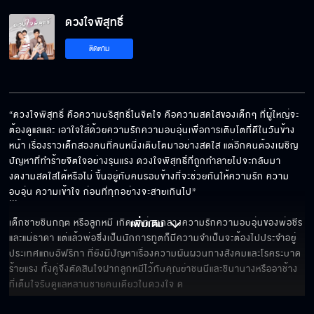
ดวงใจพิสุทธิ์ EP.21[5/6]
ดวงใจพิสุทธิ์
ติดตาม
ดวงใจพิสุทธิ์ EP.21[6/6]
“ดวงใจพิสุทธิ์ คือความบริสุทธิ์ในจิตใจ คือความสดใสของเด็กๆ ที่ผู้ใหญ่จะ
ต้องดูแลและ เอาใจใส่ด้วยความรักความอบอุ่นเพื่อการเติบโตที่ดีในวันข้าง
หน้า เรื่องราวเด็กสองคนที่คนหนึ่งเติบโตมาอย่างสดใส แต่อีกคนต้องเผชิญ
ปัญหาที่ทำร้ายจิตใจอย่างรุนแรง ดวงใจพิสุทธิ์ที่ถูกทำลายไปจะกลับมา
งดงามสดใสได้หรือไม่ ขึ้นอยู่กับคนรอบข้างที่จะช่วยกันให้ความรัก ความ
อบอุ่น ความเข้าใจ ก่อนที่ทุกอย่างจะสายเกินไป”

... 
เด็กชายชินกฤต หรือลูกหมี เกิดมาท่ามกลางความรักความอบอุ่นของพ่อชีร 
เพิ่มเติม 
และแม่ธาดา แต่แล้วพ่อซึ่งเป็นนักการทูตก็มีความจำเป็นจะต้องไปประจำอยู่
ประเทศแถบอัฟริกา ที่ยังมีปัญหาเรื่องความผันผวนทางสังคมและโรคระบาด
ร้ายแรง ทั้งคู่จึงตัดสินใจฝากลูกหมีไว้กับคุณย่าชนนีและชินานางหรืออาช้าง 
ที่เต็มใจรับดูแลหลานชายคนเดียวในดวงใจ ด