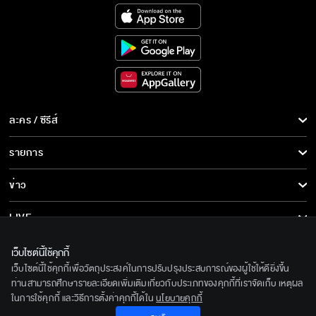
ละคร / ซีรีส์
ละคร/ซีรีส์
รายการ
ซีรีส์นานาชาติ
รายการทั้งหมด
ข่าว
การ์ตูน & เกม
ข่าวทั้งหมด
LIVE
รายการข่าว
ทีวีออนไลน์
เกี่ยวกับเรา
เว็บไซต์นี้ใช้คุกกี้
ข่าวประชาสัมพันธ์
เว็บไซต์นี้ใช้คุกกี้เพื่อวัตถุประสงค์ในการปรับปรุงประสบการณ์ของผู้ใช้ให้ดียิ่งขึ้น
BEC World
ติดตามเราได้ที่
ท่านสามารถศึกษารายละเอียดเพิ่มเติมเกี่ยวกับประเภทของคุกกี้ที่เราจัดเก็บ เหตุผล
ในการใช้คุกกี้ และวิธีการตั้งค่าคุกกี้ได้ใน
นโยบายคุกกี้
รู้จักเรา