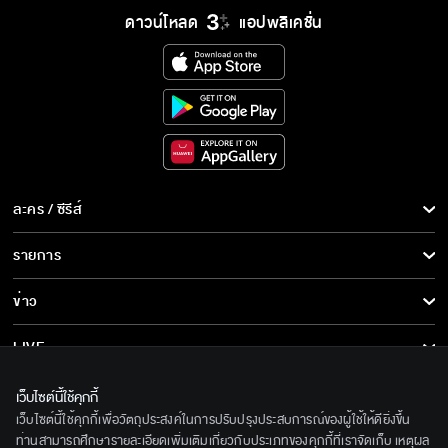
ดาวน์โหลด
แอปพลิเคชั่น
ละคร / ซีรีส์
ละคร/ซีรีส์
รายการ
ซีรีส์นานาชาติ
รายการทั้งหมด
ข่าว
การ์ตูน & เกม
ข่าวทั้งหมด
LIVE
รายการข่าว
ทีวีออนไลน์
เกี่ยวกับเรา
เว็บไซต์นี้ใช้คุกกี้
ข่าวประชาสัมพันธ์
เว็บไซต์นี้ใช้คุกกี้เพื่อวัตถุประสงค์ในการปรับปรุงประสบการณ์ของผู้ใช้ให้ดียิ่งขึ้น
BEC World
ติดตามเราได้ที่
ท่านสามารถศึกษารายละเอียดเพิ่มเติมเกี่ยวกับประเภทของคุกกี้ที่เราจัดเก็บ เหตุผล