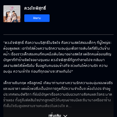
ดวงใจพิสุทธิ์ EP.21[5/6]
ดวงใจพิสุทธิ์
ติดตาม
ดวงใจพิสุทธิ์ EP.21[6/6]
“ดวงใจพิสุทธิ์ คือความบริสุทธิ์ในจิตใจ คือความสดใสของเด็กๆ ที่ผู้ใหญ่จะ
ต้องดูแลและ เอาใจใส่ด้วยความรักความอบอุ่นเพื่อการเติบโตที่ดีในวันข้าง
หน้า เรื่องราวเด็กสองคนที่คนหนึ่งเติบโตมาอย่างสดใส แต่อีกคนต้องเผชิญ
ปัญหาที่ทำร้ายจิตใจอย่างรุนแรง ดวงใจพิสุทธิ์ที่ถูกทำลายไปจะกลับมา
งดงามสดใสได้หรือไม่ ขึ้นอยู่กับคนรอบข้างที่จะช่วยกันให้ความรัก ความ
อบอุ่น ความเข้าใจ ก่อนที่ทุกอย่างจะสายเกินไป”

เด็กชายชินกฤต หรือลูกหมี เกิดมาท่ามกลางความรักความอบอุ่นของพ่อชีร 
และแม่ธาดา แต่แล้วพ่อซึ่งเป็นนักการทูตก็มีความจำเป็นจะต้องไปประจำอยู่
ประเทศแถบอัฟริกา ที่ยังมีปัญหาเรื่องความผันผวนทางสังคมและโรคระบาด
ร้ายแรง ทั้งคู่จึงตัดสินใจฝากลูกหมีไว้กับคุณย่าชนนีและชินานางหรืออาช้าง 
ที่เต็มใจรับดูแลหลานชายคนเดียวในดวงใจ ด
... 
เพิ่มเติม 