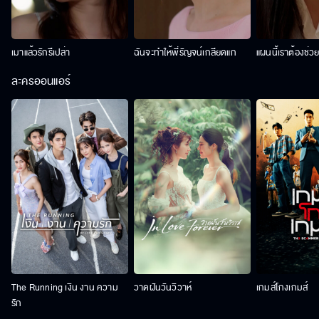
เมาแล้วรักรึเปล่า
ฉันจะทำให้พี่รัญจน์เกลียดแก
แผนนี้เราต้องช่ว
ละครออนแอร์
The Running เงิน งาน ความ
วาดฝันวันวิวาห์
เกมส์โกงเกมส์
รัก