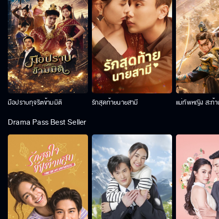
มือปราบทุจริตข้ามมิติ
รักสุดท้ายนายสามี
แม่ทัพหญิง สะท้
Drama Pass Best Seller