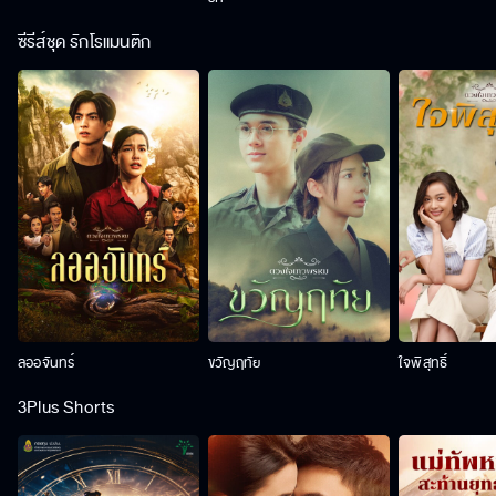
ซีรีส์ชุด รักโรแมนติก
ลออจันทร์
ขวัญฤทัย
ใจพิสุทธิ์
3Plus Shorts