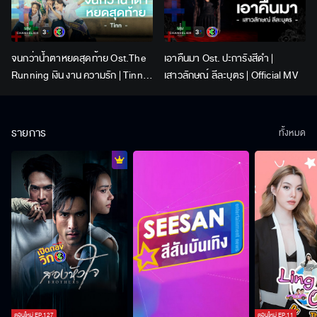
จนกว่าน้ำตาหยดสุดท้าย Ost.The
เอาคืนมา Ost. ปะการังสีดำ |
Running เงิน งาน ความรัก | Tinn |
เสาวลักษณ์ ลีละบุตร | Official MV
Official MV
รายการ
ทั้งหมด
ตอนใหม่
EP.
127
ตอนใหม่
EP.
11