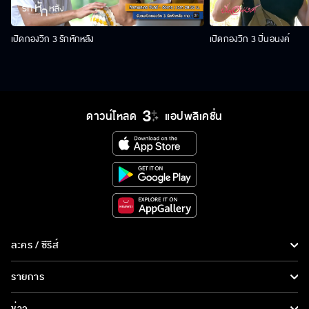
เปิดกองวิก 3 รักหักหลัง
เปิดกองวิก 3 ปิ่นอนงค์
ดาวน์โหลด
แอปพลิเคชั่น
ละคร / ซีรีส์
ละคร/ซีรีส์
รายการ
ซีรีส์นานาชาติ
รายการทั้งหมด
ข่าว