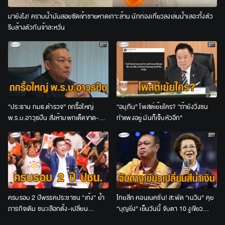
มายังไง! คราบน้ำมันลอยซัดเข้าชายหาดเกาะล้าน นักท่องเที่ยวลงเล่นน้ำเลอะทั้งตัว
รีบล้างตัวกันจ้าละหวั่น
“ประธาน กมธ.ตำรวจ” ถกรื้อใหญ่
“อนุทิน” โพสต์เย้ยใคร? “ถ้ายังวิ่งชน
พ.ร.บ.อาวุธปืน สั่งห้ามพกเด็ดขาด-
กำแพงอยู่ มันก็เจ็บหัวอีก”
เจ้าของปืนต้องร่วมรับโทษด้วย
ครบรอบ 2 ปีพรรคประชาชน "เท้ง" ย้ำ
ไทยลีก คอนเนคชั่น! สะพัด “เนวิน” คุย
ภารกิจเดิม ชนะเลือกตั้ง-เปลี่ยน
“บุญยิ่ง” เย็นวันนี้ จับตา 10 งูเขียว
ประเทศ-คืนอำนาจให้ประชาชน
เปลี่ยนสีน้ำเงินหรือไม่