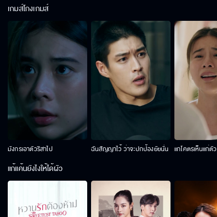
เกมส์โกงเกมส์
มังกรเอาตัวริสาไป
ฉันสัญญาไว้ ว่าจะปกป้องยัยนั่น
แกโคตรเห็นแก่ตั
แก้แค้นยังไงให้ได้ผัว