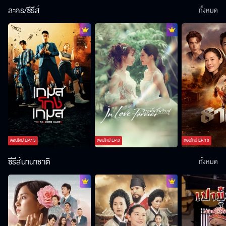
ละคร/ซีรีส์
ทั้งหมด
ตอนใหม่
EP.
15
ตอนใหม่
EP.
8
ตอนใหม่
EP.
18
ซีรีส์นานาชาติ
ทั้งหมด