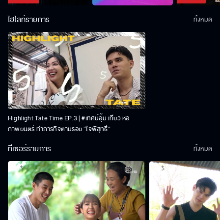
ไฮไลท์รายการ
ทั้งหมด
Highlight Tate Time EP.3 | #เทศน์อุ้ม เที่ยว หอ
ภาพยนตร์ ทำภารกิจตามรอย “ใจพิสุทธิ์“
ทีเซอร์รายการ
ทั้งหมด