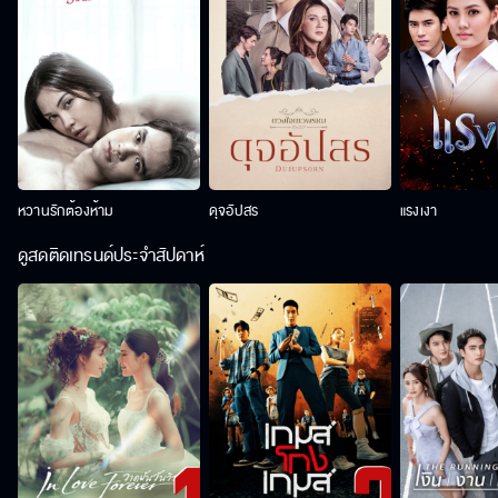
หวานรักต้องห้าม
ดุจอัปสร
แรงเงา
ดูสดติดเทรนด์ประจำสัปดาห์