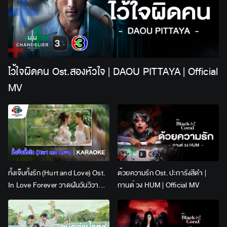
ไว้ใจผิดคน Ost.สองหัวใจ | DAOU PITTAYA | Official
MV
ทั้งเจ็บทั้งรัก (Hurt and Love) Ost.
ด้วยความรัก Ost. ปะการังสีดำ |
In Love Forever วาดฝันวันวิวาห์ |
กานต์ วง HUM | Official MV
Lingling Kwong x Orm
Kornnaphat | Official Karaoke