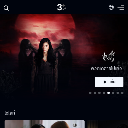
คลิก
ไฮไลท์