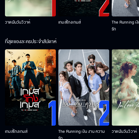
วาดฝันวันวิวาห์
เกมส์โกงเกมส์
The Running เง
รัก
ที่สุดของละครประจำสัปดาห์
เกมส์โกงเกมส์
The Running เงิน งาน ความ
วาดฝันวันวิวาห์
รัก