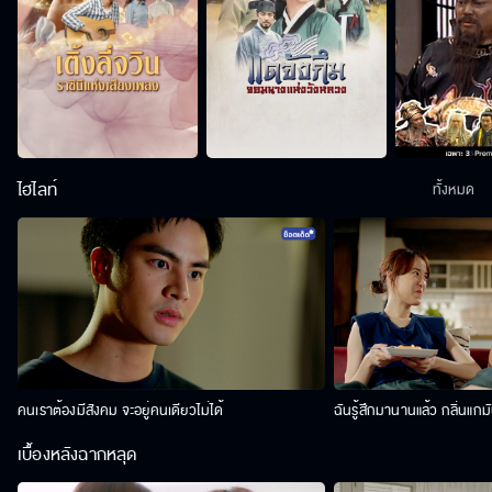
ไฮไลท์
ทั้งหมด
คนเราต้องมีสังคม จะอยู่คนเดียวไม่ได้
ฉันรู้สึกมานานแล้ว กลิ่นแกม
เบื้องหลังฉากหลุด