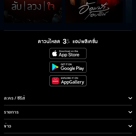
ดาวน์โหลด
แอปพลิเคชั่น
ละคร / ซีรีส์
ละคร/ซีรีส์
รายการ
ซีรีส์นานาชาติ
รายการทั้งหมด
ข่าว
การ์ตูน & เกม
ข่าวทั้งหมด