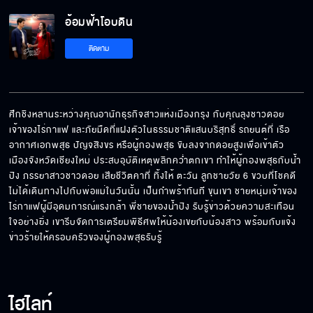
อ้อมฟ้าโอบดิน EP.6[5/6]
อ้อมฟ้าโอบดิน
ติดตาม
อ้อมฟ้าโอบดิน EP.6[6/6]
ศึกชิงหลานระหว่างคุณอานักธุรกิจสาวแห่งเมืองกรุง กับคุณลุงชาวดอย
เจ้าของไร่กาแฟ และภัยมืดที่แฝงตัวในธรรมชาติแสนบริสุทธิ์ รถยนต์ที่ เรือ
อากาศเอกพสุธ ปัญจสิงขร หรือผู้กองพสุธ ขับลงจากดอยสูงเพื่อเข้าตัว
เมืองจังหวัดเชียงใหม่ ประสบอุบัติเหตุพลิกคว่ำตกเขา ทำให้ผู้กองพสุธกับน้ำ
ปิง ภรรยาสาวชาวดอย เสียชีวิตคาที่ ทิ้งให้ ตะวัน ลูกชายวัย 6 ขวบที่โชคดี
ไม่ได้เดินทางไปกับพ่อแม่ในวันนั้น เป็นกำพร้าทันที ขุนเขา ชายหนุ่มเจ้าของ
ไร่กาแฟผู้มีอุดมการณ์แรงกล้า พี่ชายของน้ำปิง รับรู้ข่าวด้วยความสะเทือน
ใจอย่างยิ่ง เขารีบจัดการเตรียมพิธีศพให้น้องเขยกับน้องสาว พร้อมกับแจ้ง
ข่าวร้ายให้ครอบครัวของผู้กองพสุธรับรู้
ไฮไลท์