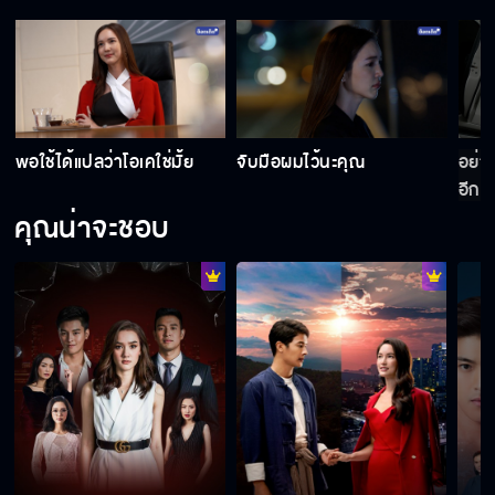
่
พอใช้ได้แปลว่าโอเคใช่มั้ย
จับมือผมไว้นะคุณ
อย่า
อีก
คุณน่าจะชอบ