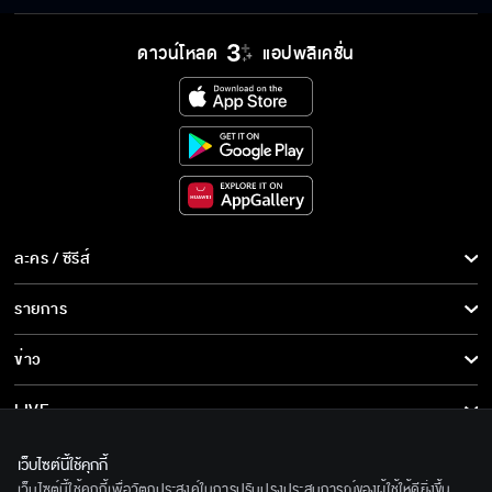
ดาวน์โหลด
แอปพลิเคชั่น
ละคร / ซีรีส์
ละคร/ซีรีส์
รายการ
ซีรีส์นานาชาติ
รายการทั้งหมด
ข่าว
การ์ตูน & เกม
ข่าวทั้งหมด
LIVE
รายการข่าว
ทีวีออนไลน์
เกี่ยวกับเรา
เว็บไซต์นี้ใช้คุกกี้
ข่าวประชาสัมพันธ์
เว็บไซต์นี้ใช้คุกกี้เพื่อวัตถุประสงค์ในการปรับปรุงประสบการณ์ของผู้ใช้ให้ดียิ่งขึ้น