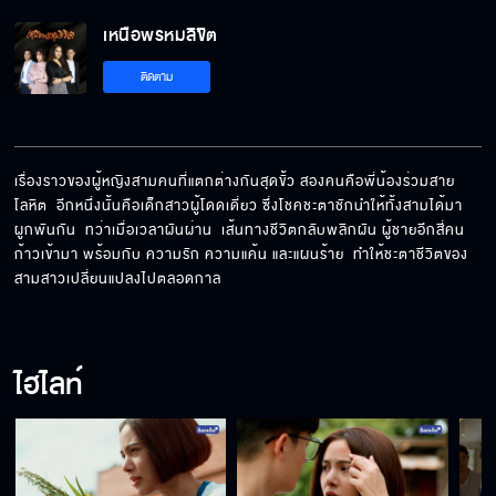
เหนือพรหมลิขิต EP.12[5/5]
เหนือพรหมลิขิต
ติดตาม
เรื่องราวของผู้หญิงสามคนที่แตกต่างกันสุดขั้ว สองคนคือพี่น้องร่วมสาย
โลหิต  อีกหนึ่งนั้นคือเด็กสาวผู้โดดเดี่ยว ซึ่งโชคชะตาชักนำให้ทั้งสามได้มา
ผูกพันกัน  ทว่าเมื่อเวลาผันผ่าน  เส้นทางชีวิตกลับพลิกผัน ผู้ชายอีกสี่คน
ก้าวเข้ามา พร้อมกับ ความรัก ความแค้น และแผนร้าย  ทำให้ชะตาชีวิตของ
สามสาวเปลี่ยนแปลงไปตลอดกาล
ไฮไลท์