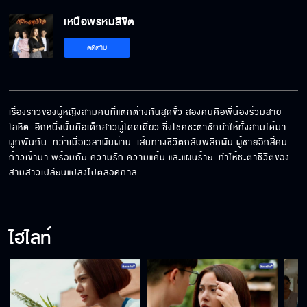
เหนือพรหมลิขิต EP.11[5/5]
เหนือพรหมลิขิต
ติดตาม
เรื่องราวของผู้หญิงสามคนที่แตกต่างกันสุดขั้ว สองคนคือพี่น้องร่วมสาย
โลหิต  อีกหนึ่งนั้นคือเด็กสาวผู้โดดเดี่ยว ซึ่งโชคชะตาชักนำให้ทั้งสามได้มา
ผูกพันกัน  ทว่าเมื่อเวลาผันผ่าน  เส้นทางชีวิตกลับพลิกผัน ผู้ชายอีกสี่คน
ก้าวเข้ามา พร้อมกับ ความรัก ความแค้น และแผนร้าย  ทำให้ชะตาชีวิตของ
สามสาวเปลี่ยนแปลงไปตลอดกาล
ไฮไลท์