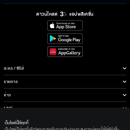
ดาวน์โหลด
แอปพลิเคชั่น
ละคร / ซีรีส์
ละคร/ซีรีส์
รายการ
ซีรีส์นานาชาติ
รายการทั้งหมด
ข่าว
การ์ตูน & เกม
ข่าวทั้งหมด
LIVE
รายการข่าว
ทีวีออนไลน์
เกี่ยวกับเรา
เว็บไซต์นี้ใช้คุกกี้
ข่าวประชาสัมพันธ์
เว็บไซต์นี้ใช้คุกกี้เพื่อวัตถุประสงค์ในการปรับปรุงประสบการณ์ของผู้ใช้ให้ดียิ่งขึ้น