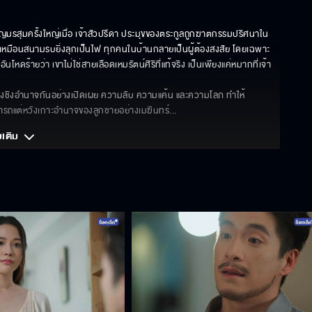
ชิญมรสุมครั้งใหญ่เมื่อ เจ้าสัวปรีดา ประมุขของตระกูลถูกฆาตกรรมปริศนาใน
เหมือนสนามรบยิ่งลุกเป็นไฟ ทุกคนในบ้านกลายเป็นผู้ต้องสงสัย โดยเฉพาะ 
หดร้ายว่า เขาไม่ใช่สายเลือดเหมรัตน์ศิริที่แท้จริง เป็นเพียงแค่หมากที่เจ้า
แย่งชิงอำนาจกันอย่างเปิดเผย ความลับ ความแค้น และความโลภ ทำให้
มารถแต่หวังเกาะอำนาจของลูกชายอย่างเมฆินทร์
... 
มเติม 