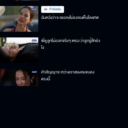
กำลังเล่น
ฉันหวังว่าจะเธอคงไม่รอจนเห็นโลงศพ
พี่ดูลูกไม่ออกจริงๆ เหรอ ว่าลูกรู้สึกยัง
ไง
คำสัญญาระหว่างเราสองคนจบลง
ตรงนี้
ถ้ามึงไม่หยุดกูฟาดมึงหัวแตกแน่