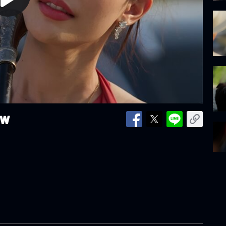
lay
ideo
ศพ