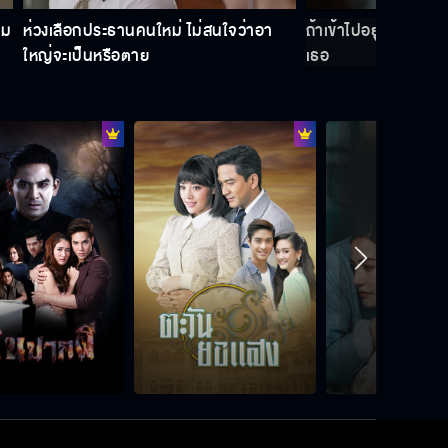
ฆ่าไอ้อู่ซะ แล้วเอาพินัยกรรมมาให้ได้
าม
ห่วงเลือกประธานคนใหม่ ไม่สนใจว่าอา
ถ้าเข้าไปอยู่บ้านฉัน 
ใหญ่จะเป็นหรือตาย
เธอ
ไม่ใช่พวกปลิงหรือว่ากาฝาก จะร้อนตัว
ทำไม
คุณหลอกแต๊ะอั๋งฉันหลายรอบแล้วนะ
ดิ้นเป็นหมาโดนน้ำร้อน เคยไปทำอะไร
เขามา