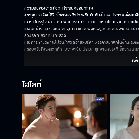
ความลับของสายเลือด..ที่จะสั่นคลอนทุกสิ่ง

ตระกูล เหมรัตน์ศิริ เจ้าของธุรกิจไทย-จีนอันดับต้นของประเทศ ต้องเผ
คฤหาสน์หรูใจกลางกรุง พินัยกรรมที่ระบุทายาทหายไป ครอบครัวที่เป็น
เมฆินทร์ หลานชายคนโตที่อุทิศทั้งชีวิตเพื่อตระกูลกลับต้องพบความลับอันโ
สัวปรีดาหลอกใช้มาตลอด 

หลังการตายอย่างมีเงื่อนงำของเจ้าสัวปรีดา บรรดาสมาชิกในบ้านเริ่ม
ครอบครัวถึงจุดแตกหัก ไม่ว่าจะเป็น ปรเมศ ลูกชายคนโตที่ไร้ความสา
เพิ่
ไฮไลท์