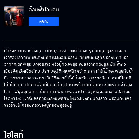
อ้อมฟ้าโอบดิน EP.1[5/6]
อ้อมฟ้าโอบดิน
ติดตาม
อ้อมฟ้าโอบดิน EP.1[6/6]
ศึกชิงหลานระหว่างคุณอานักธุรกิจสาวแห่งเมืองกรุง กับคุณลุงชาวดอย
เจ้าของไร่กาแฟ และภัยมืดที่แฝงตัวในธรรมชาติแสนบริสุทธิ์ รถยนต์ที่ เรือ
อากาศเอกพสุธ ปัญจสิงขร หรือผู้กองพสุธ ขับลงจากดอยสูงเพื่อเข้าตัว
เมืองจังหวัดเชียงใหม่ ประสบอุบัติเหตุพลิกคว่ำตกเขา ทำให้ผู้กองพสุธกับน้ำ
ปิง ภรรยาสาวชาวดอย เสียชีวิตคาที่ ทิ้งให้ ตะวัน ลูกชายวัย 6 ขวบที่โชคดี
ไม่ได้เดินทางไปกับพ่อแม่ในวันนั้น เป็นกำพร้าทันที ขุนเขา ชายหนุ่มเจ้าของ
ไร่กาแฟผู้มีอุดมการณ์แรงกล้า พี่ชายของน้ำปิง รับรู้ข่าวด้วยความสะเทือน
ใจอย่างยิ่ง เขารีบจัดการเตรียมพิธีศพให้น้องเขยกับน้องสาว พร้อมกับแจ้ง
ข่าวร้ายให้ครอบครัวของผู้กองพสุธรับรู้
ไฮไลท์