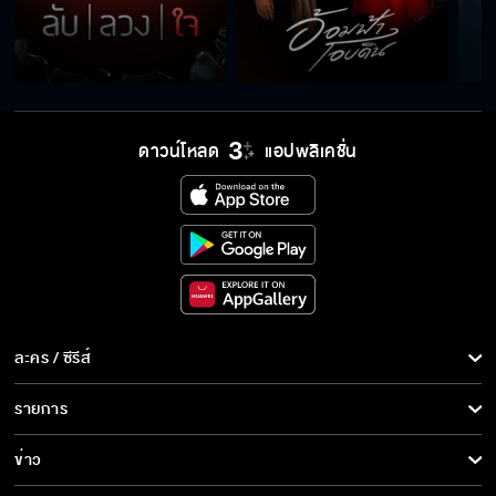
ดาวน์โหลด
แอปพลิเคชั่น
ละคร / ซีรีส์
ละคร/ซีรีส์
รายการ
ซีรีส์นานาชาติ
รายการทั้งหมด
ข่าว
การ์ตูน & เกม
ข่าวทั้งหมด