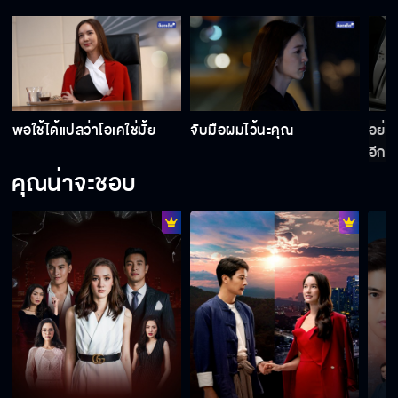
่
พอใช้ได้แปลว่าโอเคใช่มั้ย
จับมือผมไว้นะคุณ
อย่า
อีก
คุณน่าจะชอบ