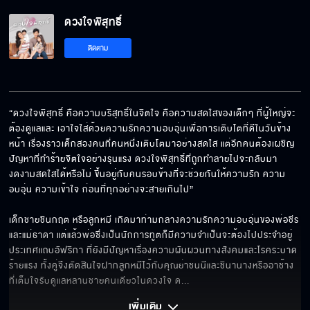
ดวงใจพิสุทธิ์ EP.6[5/6]
ดวงใจพิสุทธิ์
ติดตาม
ดวงใจพิสุทธิ์ EP.6[6/6]
“ดวงใจพิสุทธิ์ คือความบริสุทธิ์ในจิตใจ คือความสดใสของเด็กๆ ที่ผู้ใหญ่จะ
ต้องดูแลและ เอาใจใส่ด้วยความรักความอบอุ่นเพื่อการเติบโตที่ดีในวันข้าง
หน้า เรื่องราวเด็กสองคนที่คนหนึ่งเติบโตมาอย่างสดใส แต่อีกคนต้องเผชิญ
ปัญหาที่ทำร้ายจิตใจอย่างรุนแรง ดวงใจพิสุทธิ์ที่ถูกทำลายไปจะกลับมา
งดงามสดใสได้หรือไม่ ขึ้นอยู่กับคนรอบข้างที่จะช่วยกันให้ความรัก ความ
อบอุ่น ความเข้าใจ ก่อนที่ทุกอย่างจะสายเกินไป”

เด็กชายชินกฤต หรือลูกหมี เกิดมาท่ามกลางความรักความอบอุ่นของพ่อชีร 
และแม่ธาดา แต่แล้วพ่อซึ่งเป็นนักการทูตก็มีความจำเป็นจะต้องไปประจำอยู่
ประเทศแถบอัฟริกา ที่ยังมีปัญหาเรื่องความผันผวนทางสังคมและโรคระบาด
ร้ายแรง ทั้งคู่จึงตัดสินใจฝากลูกหมีไว้กับคุณย่าชนนีและชินานางหรืออาช้าง 
ที่เต็มใจรับดูแลหลานชายคนเดียวในดวงใจ ด
... 
เพิ่มเติม 