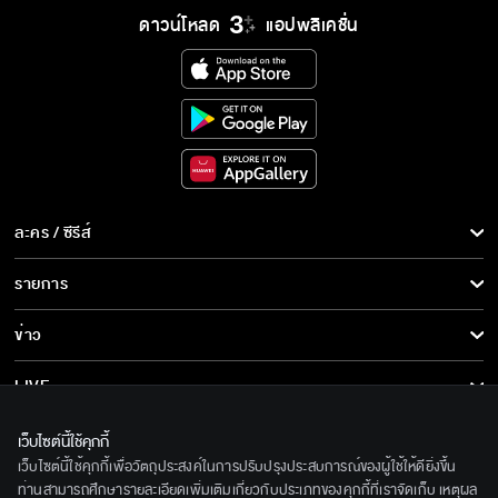
ดาวน์โหลด
แอปพลิเคชั่น
ละคร / ซีรีส์
ละคร/ซีรีส์
รายการ
ซีรีส์นานาชาติ
รายการทั้งหมด
ข่าว
การ์ตูน & เกม
ข่าวทั้งหมด
LIVE
รายการข่าว
ทีวีออนไลน์
เกี่ยวกับเรา
เว็บไซต์นี้ใช้คุกกี้
ข่าวประชาสัมพันธ์
เว็บไซต์นี้ใช้คุกกี้เพื่อวัตถุประสงค์ในการปรับปรุงประสบการณ์ของผู้ใช้ให้ดียิ่งขึ้น
BEC World
ติดตามเราได้ที่
ท่านสามารถศึกษารายละเอียดเพิ่มเติมเกี่ยวกับประเภทของคุกกี้ที่เราจัดเก็บ เหตุผล