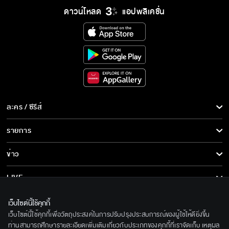
ดาวน์โหลด
แอปพลิเคชั่น
ละคร / ซีรีส์
ละคร/ซีรีส์
รายการ
ซีรีส์นานาชาติ
รายการทั้งหมด
ข่าว
การ์ตูน & เกม
ข่าวทั้งหมด
LIVE
รายการข่าว
ทีวีออนไลน์
เกี่ยวกับเรา
เว็บไซต์นี้ใช้คุกกี้
ข่าวประชาสัมพันธ์
เว็บไซต์นี้ใช้คุกกี้เพื่อวัตถุประสงค์ในการปรับปรุงประสบการณ์ของผู้ใช้ให้ดียิ่งขึ้น
BEC World
ติดตามเราได้ที่
ท่านสามารถศึกษารายละเอียดเพิ่มเติมเกี่ยวกับประเภทของคุกกี้ที่เราจัดเก็บ เหตุผล