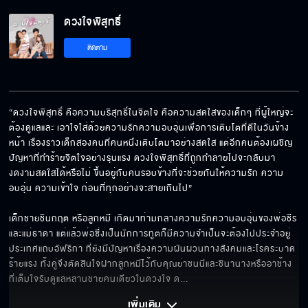
ดวงใจพิสุทธิ์ EP.6[5/6]
ดวงใจพิสุทธิ์
ติดตาม
ดวงใจพิสุทธิ์ EP.6[6/6]
“ดวงใจพิสุทธิ์ คือความบริสุทธิ์ในจิตใจ คือความสดใสของเด็กๆ ที่ผู้ใหญ่จะ
ต้องดูแลและ เอาใจใส่ด้วยความรักความอบอุ่นเพื่อการเติบโตที่ดีในวันข้าง
หน้า เรื่องราวเด็กสองคนที่คนหนึ่งเติบโตมาอย่างสดใส แต่อีกคนต้องเผชิญ
ปัญหาที่ทำร้ายจิตใจอย่างรุนแรง ดวงใจพิสุทธิ์ที่ถูกทำลายไปจะกลับมา
งดงามสดใสได้หรือไม่ ขึ้นอยู่กับคนรอบข้างที่จะช่วยกันให้ความรัก ความ
อบอุ่น ความเข้าใจ ก่อนที่ทุกอย่างจะสายเกินไป”

เด็กชายชินกฤต หรือลูกหมี เกิดมาท่ามกลางความรักความอบอุ่นของพ่อชีร 
และแม่ธาดา แต่แล้วพ่อซึ่งเป็นนักการทูตก็มีความจำเป็นจะต้องไปประจำอยู่
ประเทศแถบอัฟริกา ที่ยังมีปัญหาเรื่องความผันผวนทางสังคมและโรคระบาด
ร้ายแรง ทั้งคู่จึงตัดสินใจฝากลูกหมีไว้กับคุณย่าชนนีและชินานางหรืออาช้าง 
ที่เต็มใจรับดูแลหลานชายคนเดียวในดวงใจ ด
... 
เพิ่มเติม 