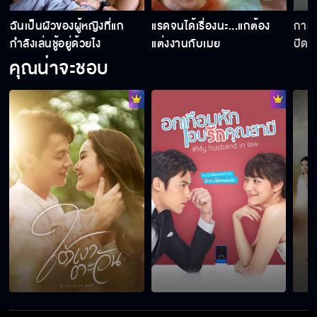
่
ฉันเป็นผัวของผู้หญิงที่แก
แรดจนได้เรื่องนะ...แกต้อง
การแ
กำลังเล่นชู้อยู่ด้วยไง
แต่งงานกับเมย
ปิดเ
คุณน่าจะชอบ