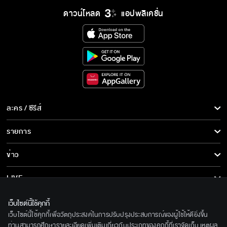
ดาวน์โหลด
แอปพลิเคชั่น
ละคร / ซีรีส์
ละคร/ซีรีส์
รายการ
ซีรีส์นานาชาติ
รายการทั้งหมด
ข่าว
การ์ตูน & เกม
ข่าวทั้งหมด
LIVE
รายการข่าว
ทีวีออนไลน์
เกี่ยวกับเรา
เว็บไซต์นี้ใช้คุกกี้
ข่าวประชาสัมพันธ์
เว็บไซต์นี้ใช้คุกกี้เพื่อวัตถุประสงค์ในการปรับปรุงประสบการณ์ของผู้ใช้ให้ดียิ่งขึ้น
BEC World
ติดตามเราได้ที่
ท่านสามารถศึกษารายละเอียดเพิ่มเติมเกี่ยวกับประเภทของคุกกี้ที่เราจัดเก็บ เหตุผล