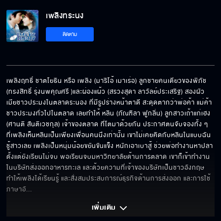
เพลิงทระนง EP.7[5/6]
เพลิงทระนง
ติดตาม
เพลิงทระนง EP.7[6/6]
เพลิงฤทธิ์ ชาตโยธิน หรือ เพลิง (มาริโอ้ เมาเร่อ) ลูกชายคนเดียวของพิภัช 
(ทรงสิทธิ์ รุ่งนพคุณศรี )และผ่องแผ้ว (สรวงสุดา ลาวัลย์ประเสริฐ) สองผัว
เมียชาวประมงในตลาดระนอง ที่มีรูปร่างหน้าตาดี สะดุดตากว่าพ่อค้า แม่ค้า 
ชาวประมงทั่วไปในตลาด เลยทำให้ หลิน (ภัณฑิลา ฟูกลิ่น) ลูกสาวเถ้าแก่เฮง 
(ศานติ สันติเวชกุล) เจ้าของตลาด ที่โตมาด้วยกัน ประกาศตนจับจองทั้ง ๆ 
ที่เพลิงเห็นหลินเป็นเพียงเพื่อนคนนึงเท่านั้น เขาไม่เคยคิดกับหลินในแบบฉัน
ชู้สาวเลย เพลิงเป็นหนุ่มน้อยขยันขันแข็ง หนักเอาเบาสู้ ช่วยพ่อทำงานหาปลา
ตั้งแต่ยังเรียนไม่จบ พอเรียนจบมหาวิทยาลัยด้านการตลาด เขาก็เข้าทำงาน
ในบริษัทส่งออกอาหารทะเล และด้วยความที่เจ้าของบริษัทเป็นชาวอังกฤษ 
ทำให้เพลิงได้เรียนรู้ และสั่งสมประสบการณ์ธุรกิจด้านการส่งออก และการใช้
ภาษาอั
... 
เพิ่มเติม 