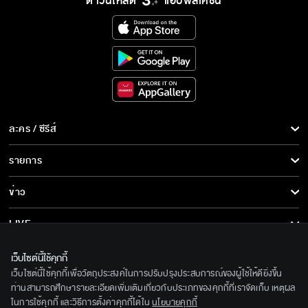
ดาวน์โหลด
แอปพลิเคชั่น
ละคร / ซีรีส์
ละคร/ซีรีส์
รายการ
ซีรีส์นานาชาติ
รายการทั้งหมด
ข่าว
การ์ตูน & เกม
ข่าวทั้งหมด
LIVE
รายการข่าว
ทีวีออนไลน์
เกี่ยวกับเรา
เว็บไซต์นี้ใช้คุกกี้
ข่าวประชาสัมพันธ์
เว็บไซต์นี้ใช้คุกกี้เพื่อวัตถุประสงค์ในการปรับปรุงประสบการณ์ของผู้ใช้ให้ดียิ่งขึ้น
BEC World
ติดตามเราได้ที่
ท่านสามารถศึกษารายละเอียดเพิ่มเติมเกี่ยวกับประเภทของคุกกี้ที่เราจัดเก็บ เหตุผล
ในการใช้คุกกี้ และวิธีการตั้งค่าคุกกี้ได้ใน
นโยบายคุกกี้
รู้จักเรา