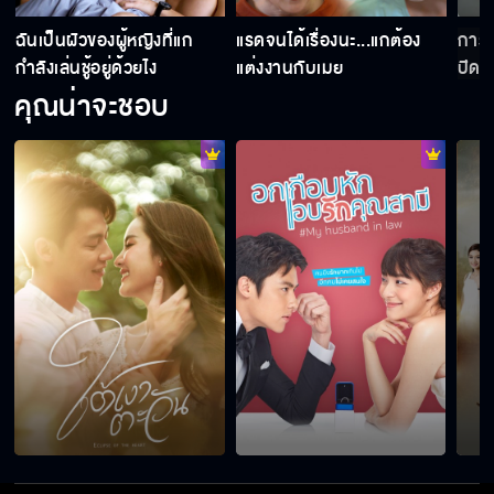
่
ฉันเป็นผัวของผู้หญิงที่แก
แรดจนได้เรื่องนะ...แกต้อง
การแ
กำลังเล่นชู้อยู่ด้วยไง
แต่งงานกับเมย
ปิดเ
คุณน่าจะชอบ