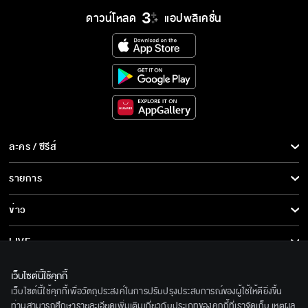
ดาวน์โหลด
แอปพลิเคชั่น
ละคร / ซีรีส์
ละคร/ซีรีส์
รายการ
ซีรีส์นานาชาติ
รายการทั้งหมด
ข่าว
การ์ตูน & เกม
ข่าวทั้งหมด
LIVE
รายการข่าว
ทีวีออนไลน์
เกี่ยวกับเรา
เว็บไซต์นี้ใช้คุกกี้
ข่าวประชาสัมพันธ์
เว็บไซต์นี้ใช้คุกกี้เพื่อวัตถุประสงค์ในการปรับปรุงประสบการณ์ของผู้ใช้ให้ดียิ่งขึ้น
BEC World
ติดตามเราได้ที่
ท่านสามารถศึกษารายละเอียดเพิ่มเติมเกี่ยวกับประเภทของคุกกี้ที่เราจัดเก็บ เหตุผล