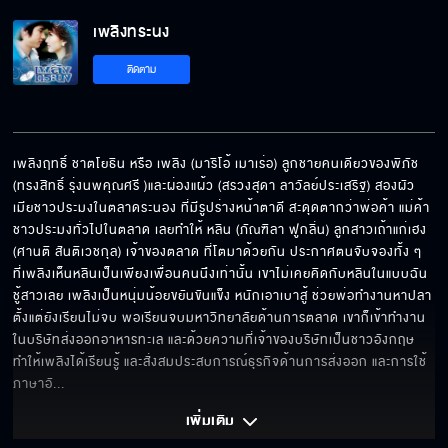
เพลิงทระนง
ติดตาม
เพลิงฤทธิ์ ชาตโยธิน หรือ เพลิง (มาริโอ้ เมาเร่อ) ลูกชายคนเดียวของพิภัช 
(ทรงสิทธิ์ รุ่งนพคุณศรี )และผ่องแผ้ว (สรวงสุดา ลาวัลย์ประเสริฐ) สองผัว
เมียชาวประมงในตลาดระนอง ที่มีรูปร่างหน้าตาดี สะดุดตากว่าพ่อค้า แม่ค้า 
ชาวประมงทั่วไปในตลาด เลยทำให้ หลิน (ภัณฑิลา ฟูกลิ่น) ลูกสาวเถ้าแก่เฮง 
(ศานติ สันติเวชกุล) เจ้าของตลาด ที่โตมาด้วยกัน ประกาศตนจับจองทั้ง ๆ 
ที่เพลิงเห็นหลินเป็นเพียงเพื่อนคนนึงเท่านั้น เขาไม่เคยคิดกับหลินในแบบฉัน
ชู้สาวเลย เพลิงเป็นหนุ่มน้อยขยันขันแข็ง หนักเอาเบาสู้ ช่วยพ่อทำงานหาปลา
ตั้งแต่ยังเรียนไม่จบ พอเรียนจบมหาวิทยาลัยด้านการตลาด เขาก็เข้าทำงาน
ในบริษัทส่งออกอาหารทะเล และด้วยความที่เจ้าของบริษัทเป็นชาวอังกฤษ 
ทำให้เพลิงได้เรียนรู้ และสั่งสมประสบการณ์ธุรกิจด้านการส่งออก และการใช้
ภาษาอั
... 
เพิ่มเติม 