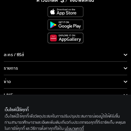
ดาวน์โหลด
แอปพลิเคชั่น
ละคร / ซีรีส์
ละคร/ซีรีส์
รายการ
ซีรีส์นานาชาติ
รายการทั้งหมด
ข่าว
การ์ตูน & เกม
ข่าวทั้งหมด
LIVE
รายการข่าว
ทีวีออนไลน์
เกี่ยวกับเรา
เว็บไซต์นี้ใช้คุกกี้
ข่าวประชาสัมพันธ์
เว็บไซต์นี้ใช้คุกกี้เพื่อวัตถุประสงค์ในการปรับปรุงประสบการณ์ของผู้ใช้ให้ดียิ่งขึ้น
BEC World
ติดตามเราได้ที่
ท่านสามารถศึกษารายละเอียดเพิ่มเติมเกี่ยวกับประเภทของคุกกี้ที่เราจัดเก็บ เหตุผล
ในการใช้คุกกี้ และวิธีการตั้งค่าคุกกี้ได้ใน
นโยบายคุกกี้
รู้จักเรา