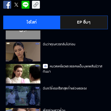
ผมจำคุณได้แล้ว
ไฮไลท์
EP อื่นๆ
พี่จะทำให้น้ำมีความสุขเอง
ฉันว่าคุณควรกลับไปก่อน
หมวดเหยี่ยวและเธอเคยเป็นบุพเพสันนิวาส
กันมา
ฉันจะใช้เเรงเฮือกสุดท้ายช่วยเธอเอง
พี่ธรช่วยดาวด้วย