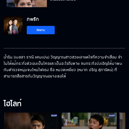
ภพรัก
น้ำกลับมาหาแม่เหรอลูก
ติดตาม
ไม่ว่ายังไงเราก็คงต้องจากกัน
น้ำริน (เบลล่า ราณี แคมเปน) วิญญาณสาวสวยเอาแต่ใจที่ความจำเสื่อม จำ
ไม่ได้แม้กระทั่งตัวเองเป็นใครและเป็นอะไรถึงตาย จนกระทั่งบังเอิญได้มาพบ
กับตำรวจหนุ่มจบใหม่ไฟแรง ชื่อ หมวดเหยี่ยว (หมาก ปริญ สุภารัตน์) ที่
ผมจะลิขิตชีวิตให้คุณเอง
สามารถสื่อสารกับวิญญาณอย่างเธอได้
ไฮไลท์
คนอย่างเธอเหมาะกับงูเห่ามากกว่า
ไม่ว่าจะเกิดอะไรผมจะอยู่กับคุณ