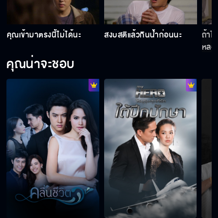
ง
คุณเข้ามาตรงนี้ไม่ได้นะ
สงบสติแล้วกินน้ำก่อนนะ
ถ้าไ
แม่ยังรอน้ำอยู่เสมอ
หลอ
คุณน่าจะชอบ
ให้ผมหอมแก้มคืน ก็หายกันแล้ว
คุณช่วยทำให้แม่เข้าใจได้มั้ย
ร่างของหล่อนอาจจะถูกทำลาย
ฉันจะทำให้แกตายอย่างทรมาน