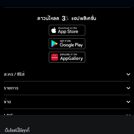
ดาวน์โหลด
แอปพลิเคชั่น
ไม่อยากได้ยินเรื่องเหลวใหลแบบนี้อีก
ฉันดีใจที่มีคุณที่เห็นฉัน
ละคร / ซีรีส์
น้ำอยู่ตรงนี้
ละคร/ซีรีส์
รายการ
ซีรีส์นานาชาติ
รายการทั้งหมด
ข่าว
เหลือเวลาอีกแค่สี่วันพระเท่านั้น
การ์ตูน & เกม
ข่าวทั้งหมด
LIVE
รายการข่าว
ทีวีออนไลน์
เกี่ยวกับเรา
ในที่สุดฉันก็เจอแม่
เว็บไซต์นี้ใช้คุกกี้