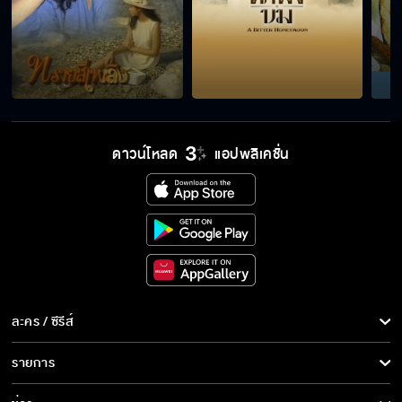
ดาวน์โหลด
แอปพลิเคชั่น
ละคร / ซีรีส์
ละคร/ซีรีส์
รายการ
ซีรีส์นานาชาติ
รายการทั้งหมด