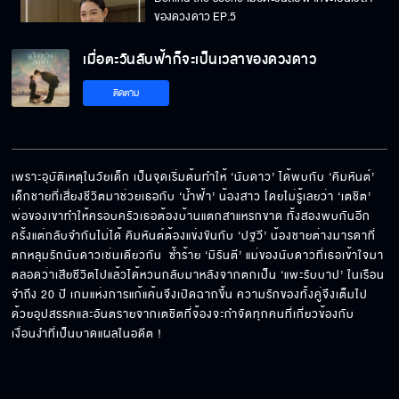
ของดวงดาว EP.5
เมื่อตะวันลับฟ้าก็จะเป็นเวลาของดวงดาว
Behind the scene เมื่อตะวันลับฟ้าก็จะเป็นเวลา
ติดตาม
ของดวงดาว EP.4
Behind the scene เมื่อตะวันลับฟ้าก็จะเป็นเวลา
ของดวงดาว EP.3
เพราะอุบัติเหตุในวัยเด็ก เป็นจุดเริ่มต้นทำให้ ‘นับดาว’ ได้พบกับ ‘คิมหันต์’ 
เด็กชายที่เสี่ยงชีวิตมาช่วยเธอกับ ‘น้ำฟ้า’ น้องสาว โดยไม่รู้เลยว่า ‘เตชิต’ 
พ่อของเขาทำให้ครอบครัวเธอต้องบ้านแตกสาแหรกขาด ทั้งสองพบกันอีก
Behind the scene เมื่อตะวันลับฟ้าก็จะเป็นเวลา
ครั้งแต่กลับจำกันไม่ได้ คิมหันต์ต้องแข่งขันกับ ‘ปฐวี’ น้องชายต่างมารดาที่
ของดวงดาว EP.2
ตกหลุมรักนับดาวเช่นเดียวกัน  ซ้ำร้าย ‘มิรันตี’ แม่ของนับดาวที่เธอเข้าใจมา
ตลอดว่าเสียชีวิตไปแล้วได้หวนกลับมาหลังจากตกเป็น ‘แพะรับบาป’ ในเรือน
จำถึง 20 ปี เกมแห่งการแก้แค้นจึงเปิดฉากขึ้น ความรักของทั้งคู่จึงเต็มไป
ด้วยอุปสรรคและอันตรายจากเตชิตที่จ้องจะกำจัดทุกคนที่เกี่ยวข้องกับ
Behind the scene เมื่อตะวันลับฟ้าก็จะเป็นเวลา
ของดวงดาว EP.1
เงื่อนงำที่เป็นบาดแผลในอดีต !