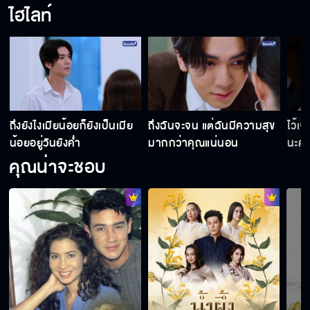
ไฮไลท์
ถึงยังไงเมียน้อยก็ยังเป็นเมีย
ถึงฉันจะจน แต่ฉันมีความสุข
ไว้เ
น้อยอยู่วันยังค่ำ
มากกว่าคุณแน่นอน
นะคะ
คุณน่าจะชอบ