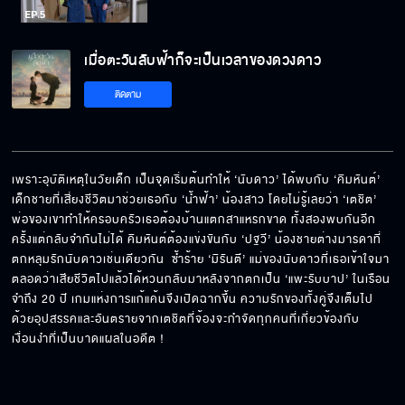
เมื่อตะวันลับฟ้าก็จะเป็นเวลาของดวงดาว
เมื่อตะวันลับฟ้าก็จะเป็นเวลาของดวงดาว
EP.5[5/5]
ติดตาม
เพราะอุบัติเหตุในวัยเด็ก เป็นจุดเริ่มต้นทำให้ ‘นับดาว’ ได้พบกับ ‘คิมหันต์’ 
เด็กชายที่เสี่ยงชีวิตมาช่วยเธอกับ ‘น้ำฟ้า’ น้องสาว โดยไม่รู้เลยว่า ‘เตชิต’ 
พ่อของเขาทำให้ครอบครัวเธอต้องบ้านแตกสาแหรกขาด ทั้งสองพบกันอีก
ครั้งแต่กลับจำกันไม่ได้ คิมหันต์ต้องแข่งขันกับ ‘ปฐวี’ น้องชายต่างมารดาที่
ตกหลุมรักนับดาวเช่นเดียวกัน  ซ้ำร้าย ‘มิรันตี’ แม่ของนับดาวที่เธอเข้าใจมา
ตลอดว่าเสียชีวิตไปแล้วได้หวนกลับมาหลังจากตกเป็น ‘แพะรับบาป’ ในเรือน
จำถึง 20 ปี เกมแห่งการแก้แค้นจึงเปิดฉากขึ้น ความรักของทั้งคู่จึงเต็มไป
ด้วยอุปสรรคและอันตรายจากเตชิตที่จ้องจะกำจัดทุกคนที่เกี่ยวข้องกับ
เงื่อนงำที่เป็นบาดแผลในอดีต !