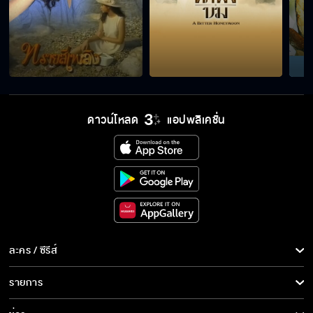
ดาวน์โหลด
แอปพลิเคชั่น
ละคร / ซีรีส์
ละคร/ซีรีส์
รายการ
ซีรีส์นานาชาติ
รายการทั้งหมด