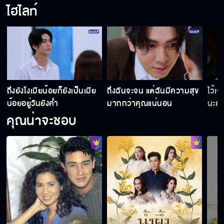
ไฮไลท์
ถึงยังไงเมียน้อยก็ยังเป็นเมีย
ถึงฉันจะจน แต่ฉันมีความสุข
ไว้เ
น้อยอยู่วันยังค่ำ
มากกว่าคุณแน่นอน
นะคะ
คุณน่าจะชอบ