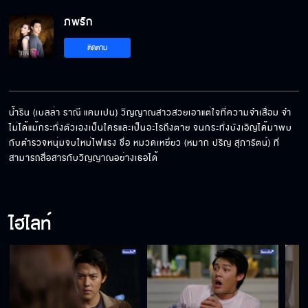
ภพรัก EP.15[5/5]
ภพรัก
ติดตาม
น้ำริน (เบลล่า ราณี แคมเปน) วิญญาณสาวสวยเอาแต่ใจที่ความจำเสื่อม จำ
ไม่ได้แม้กระทั่งตัวเองเป็นใครและเป็นอะไรถึงตาย จนกระทั่งบังเอิญได้มาพบ
กับตำรวจหนุ่มจบใหม่ไฟแรง ชื่อ หมวดเหยี่ยว (หมาก ปริญ สุภารัตน์) ที่
สามารถสื่อสารกับวิญญาณอย่างเธอได้
ไฮไลท์