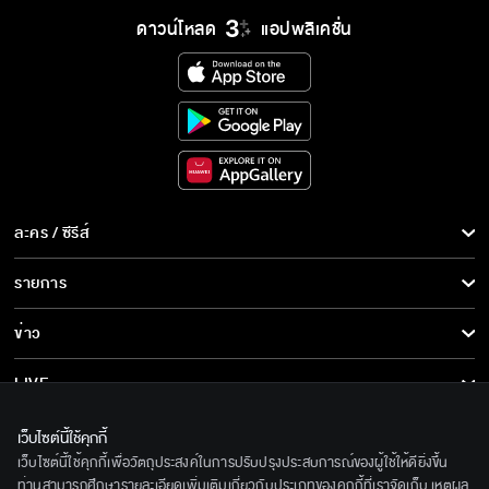
ดาวน์โหลด
แอปพลิเคชั่น
ละคร / ซีรีส์
ละคร/ซีรีส์
รายการ
ซีรีส์นานาชาติ
รายการทั้งหมด
ข่าว
การ์ตูน & เกม
ข่าวทั้งหมด
LIVE
รายการข่าว
ทีวีออนไลน์
เกี่ยวกับเรา
เว็บไซต์นี้ใช้คุกกี้
ข่าวประชาสัมพันธ์
เว็บไซต์นี้ใช้คุกกี้เพื่อวัตถุประสงค์ในการปรับปรุงประสบการณ์ของผู้ใช้ให้ดียิ่งขึ้น
BEC World
ติดตามเราได้ที่
ท่านสามารถศึกษารายละเอียดเพิ่มเติมเกี่ยวกับประเภทของคุกกี้ที่เราจัดเก็บ เหตุผล