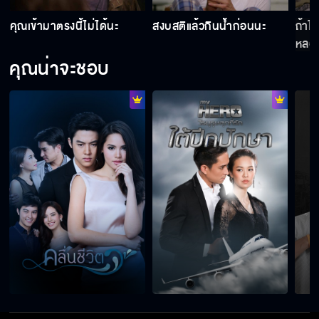
ง
คุณเข้ามาตรงนี้ไม่ได้นะ
สงบสติแล้วกินน้ำก่อนนะ
ถ้าไ
หลอ
คุณน่าจะชอบ