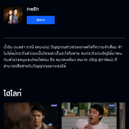
ภพรัก
ติดตาม
น้ำริน (เบลล่า ราณี แคมเปน) วิญญาณสาวสวยเอาแต่ใจที่ความจำเสื่อม จำ
ไม่ได้แม้กระทั่งตัวเองเป็นใครและเป็นอะไรถึงตาย จนกระทั่งบังเอิญได้มาพบ
กับตำรวจหนุ่มจบใหม่ไฟแรง ชื่อ หมวดเหยี่ยว (หมาก ปริญ สุภารัตน์) ที่
สามารถสื่อสารกับวิญญาณอย่างเธอได้
ไฮไลท์