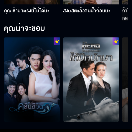
ง
คุณเข้ามาตรงนี้ไม่ได้นะ
สงบสติแล้วกินน้ำก่อนนะ
ถ้าไ
หลอ
คุณน่าจะชอบ