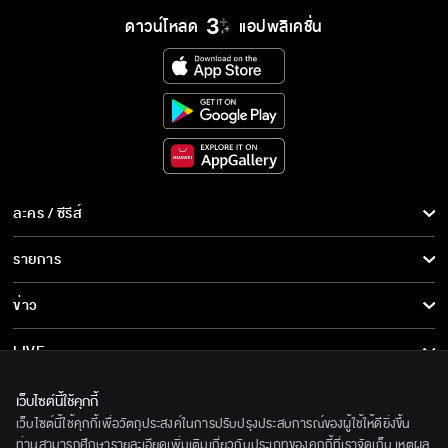
ดาวน์โหลด
แอปพลิเคชั่น
ละคร / ซีรีส์
ละคร/ซีรีส์
รายการ
ซีรีส์นานาชาติ
รายการทั้งหมด
ข่าว
การ์ตูน & เกม
ข่าวทั้งหมด
LIVE
รายการข่าว
ทีวีออนไลน์
เกี่ยวกับเรา
เว็บไซต์นี้ใช้คุกกี้
ข่าวประชาสัมพันธ์
เว็บไซต์นี้ใช้คุกกี้เพื่อวัตถุประสงค์ในการปรับปรุงประสบการณ์ของผู้ใช้ให้ดียิ่งขึ้น
BEC World
ติดตามเราได้ที่
ท่านสามารถศึกษารายละเอียดเพิ่มเติมเกี่ยวกับประเภทของคุกกี้ที่เราจัดเก็บ เหตุผล