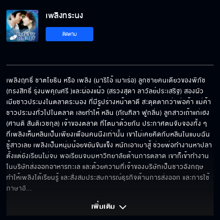
เพลิงทระนง EP.1[5/6]
เพลิงทระนง
ติดตาม
เพลิงทระนง EP.1[6/6]
เพลิงฤทธิ์ ชาตโยธิน หรือ เพลิง (มาริโอ้ เมาเร่อ) ลูกชายคนเดียวของพิภัช 
(ทรงสิทธิ์ รุ่งนพคุณศรี )และผ่องแผ้ว (สรวงสุดา ลาวัลย์ประเสริฐ) สองผัว
เมียชาวประมงในตลาดระนอง ที่มีรูปร่างหน้าตาดี สะดุดตากว่าพ่อค้า แม่ค้า 
ชาวประมงทั่วไปในตลาด เลยทำให้ หลิน (ภัณฑิลา ฟูกลิ่น) ลูกสาวเถ้าแก่เฮง 
(ศานติ สันติเวชกุล) เจ้าของตลาด ที่โตมาด้วยกัน ประกาศตนจับจองทั้ง ๆ 
ที่เพลิงเห็นหลินเป็นเพียงเพื่อนคนนึงเท่านั้น เขาไม่เคยคิดกับหลินในแบบฉัน
ชู้สาวเลย เพลิงเป็นหนุ่มน้อยขยันขันแข็ง หนักเอาเบาสู้ ช่วยพ่อทำงานหาปลา
ตั้งแต่ยังเรียนไม่จบ พอเรียนจบมหาวิทยาลัยด้านการตลาด เขาก็เข้าทำงาน
ในบริษัทส่งออกอาหารทะเล และด้วยความที่เจ้าของบริษัทเป็นชาวอังกฤษ 
ทำให้เพลิงได้เรียนรู้ และสั่งสมประสบการณ์ธุรกิจด้านการส่งออก และการใช้
ภาษาอั
... 
เพิ่มเติม 