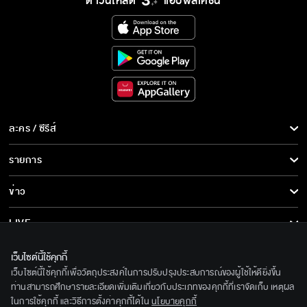
ดาวน์โหลด
แอปพลิเคชั่น
ละคร / ซีรีส์
ละคร/ซีรีส์
รายการ
ซีรีส์นานาชาติ
รายการทั้งหมด
ข่าว
การ์ตูน & เกม
ข่าวทั้งหมด
LIVE
รายการข่าว
ทีวีออนไลน์
เกี่ยวกับเรา
เว็บไซต์นี้ใช้คุกกี้
ข่าวประชาสัมพันธ์
เว็บไซต์นี้ใช้คุกกี้เพื่อวัตถุประสงค์ในการปรับปรุงประสบการณ์ของผู้ใช้ให้ดียิ่งขึ้น
BEC World
ติดตามเราได้ที่
ท่านสามารถศึกษารายละเอียดเพิ่มเติมเกี่ยวกับประเภทของคุกกี้ที่เราจัดเก็บ เหตุผล
ในการใช้คุกกี้ และวิธีการตั้งค่าคุกกี้ได้ใน
นโยบายคุกกี้
รู้จักเรา