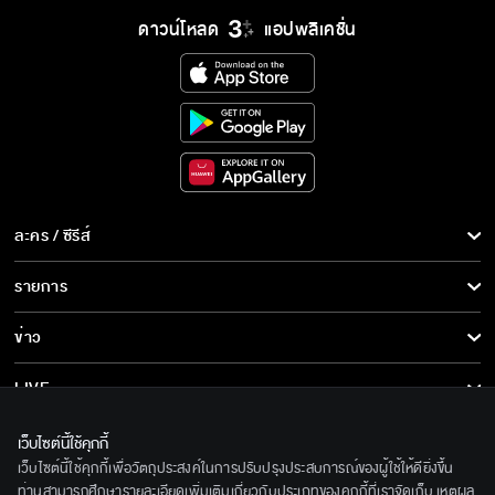
ดาวน์โหลด
แอปพลิเคชั่น
ละคร / ซีรีส์
ละคร/ซีรีส์
รายการ
ซีรีส์นานาชาติ
รายการทั้งหมด
ข่าว
การ์ตูน & เกม
ข่าวทั้งหมด
LIVE
รายการข่าว
ทีวีออนไลน์
เกี่ยวกับเรา
เว็บไซต์นี้ใช้คุกกี้
ข่าวประชาสัมพันธ์
เว็บไซต์นี้ใช้คุกกี้เพื่อวัตถุประสงค์ในการปรับปรุงประสบการณ์ของผู้ใช้ให้ดียิ่งขึ้น
BEC World
ติดตามเราได้ที่
ท่านสามารถศึกษารายละเอียดเพิ่มเติมเกี่ยวกับประเภทของคุกกี้ที่เราจัดเก็บ เหตุผล