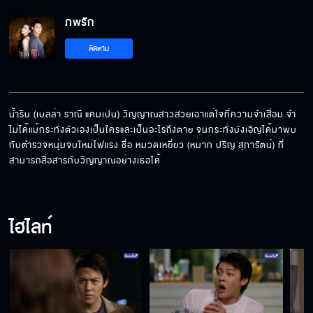
ภพรัก
ติดตาม
น้ำริน (เบลล่า ราณี แคมเปน) วิญญาณสาวสวยเอาแต่ใจที่ความจำเสื่อม จำ
ไม่ได้แม้กระทั่งตัวเองเป็นใครและเป็นอะไรถึงตาย จนกระทั่งบังเอิญได้มาพบ
กับตำรวจหนุ่มจบใหม่ไฟแรง ชื่อ หมวดเหยี่ยว (หมาก ปริญ สุภารัตน์) ที่
สามารถสื่อสารกับวิญญาณอย่างเธอได้
ไฮไลท์