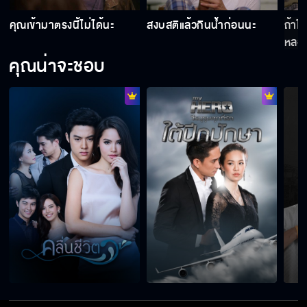
ง
คุณเข้ามาตรงนี้ไม่ได้นะ
สงบสติแล้วกินน้ำก่อนนะ
ถ้าไ
หลอ
คุณน่าจะชอบ