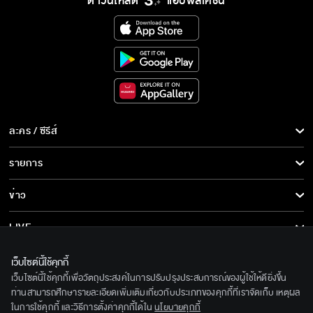
ดาวน์โหลด
แอปพลิเคชั่น
ละคร / ซีรีส์
ละคร/ซีรีส์
รายการ
ซีรีส์นานาชาติ
รายการทั้งหมด
ข่าว
การ์ตูน & เกม
ข่าวทั้งหมด
LIVE
รายการข่าว
ทีวีออนไลน์
เกี่ยวกับเรา
เว็บไซต์นี้ใช้คุกกี้
ข่าวประชาสัมพันธ์
เว็บไซต์นี้ใช้คุกกี้เพื่อวัตถุประสงค์ในการปรับปรุงประสบการณ์ของผู้ใช้ให้ดียิ่งขึ้น
BEC World
ติดตามเราได้ที่
ท่านสามารถศึกษารายละเอียดเพิ่มเติมเกี่ยวกับประเภทของคุกกี้ที่เราจัดเก็บ เหตุผล
ในการใช้คุกกี้ และวิธีการตั้งค่าคุกกี้ได้ใน
นโยบายคุกกี้
รู้จักเรา