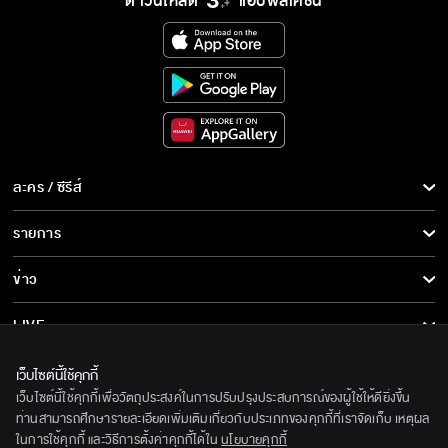
ดาวน์โหลด
แอปพลิเคชั่น
ละคร / ซีรีส์
ละคร/ซีรีส์
รายการ
ซีรีส์นานาชาติ
รายการทั้งหมด
ข่าว
การ์ตูน & เกม
ข่าวทั้งหมด
LIVE
รายการข่าว
ทีวีออนไลน์
เกี่ยวกับเรา
เว็บไซต์นี้ใช้คุกกี้
ข่าวประชาสัมพันธ์
เว็บไซต์นี้ใช้คุกกี้เพื่อวัตถุประสงค์ในการปรับปรุงประสบการณ์ของผู้ใช้ให้ดียิ่งขึ้น
BEC World
ติดตามเราได้ที่
ท่านสามารถศึกษารายละเอียดเพิ่มเติมเกี่ยวกับประเภทของคุกกี้ที่เราจัดเก็บ เหตุผล
ในการใช้คุกกี้ และวิธีการตั้งค่าคุกกี้ได้ใน
นโยบายคุกกี้
รู้จักเรา