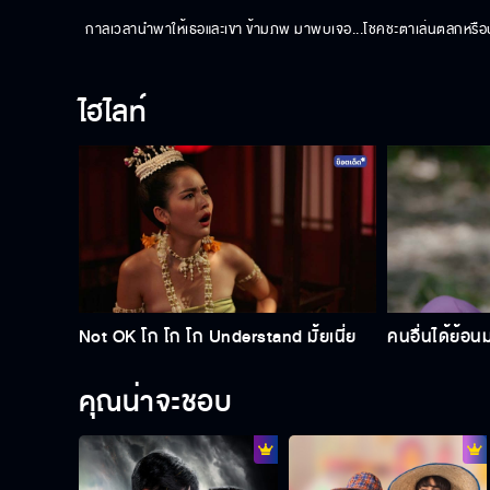
กาลเวลานำพาให้เธอและเขา ข้ามภพ มาพบเจอ...โชคชะตาเล่นตลกหรือปา
ไฮไลท์
Not OK โก โก โก Understand มั้ยเนี่ย
คนอื่นได้ย้อ
คุณน่าจะชอบ