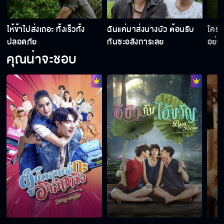
ิ
ให้ข้าไปส่งเถอะ ทั้งเร็วทั้ง
ฉันแค่มาส่งนางบัว ต้อนรับ
ใครจ
ปลอดภัย
กันซะอลังการเลย
อย่า
คุณน่าจะชอบ